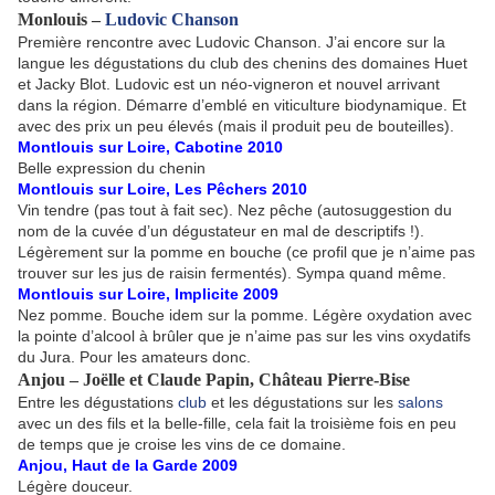
Monlouis –
Ludovic Chanson
Première rencontre avec Ludovic Chanson. J’ai encore sur la
langue les dégustations du club des chenins des domaines Huet
et Jacky Blot. Ludovic est un néo-vigneron et nouvel arrivant
dans la région. Démarre d’emblé en viticulture biodynamique. Et
avec des prix un peu élevés (mais il produit peu de bouteilles).
Montlouis sur Loire, Cabotine 2010
Belle expression du chenin
Montlouis sur Loire, Les Pêchers 2010
Vin tendre (pas tout à fait sec). Nez pêche (autosuggestion du
nom de la cuvée d’un dégustateur en mal de descriptifs !).
Légèrement sur la pomme en bouche (ce profil que je n’aime pas
trouver sur les jus de raisin fermentés). Sympa quand même.
Montlouis sur Loire, Implicite 2009
Nez pomme. Bouche idem sur la pomme. Légère oxydation avec
la pointe d’alcool à brûler que je n’aime pas sur les vins oxydatifs
du Jura. Pour les amateurs donc.
Anjou – Joëlle et Claude Papin, Château Pierre-Bise
Entre les dégustations
club
et les dégustations sur les
salons
avec un des fils et la belle-fille, cela fait la troisième fois en peu
de temps que je croise les vins de ce domaine.
Anjou, Haut de la Garde 2009
Légère douceur.