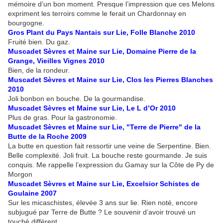
mémoire d’un bon moment. Presque l’impression que ces Melons
expriment les terroirs comme le ferait un Chardonnay en
bourgogne.
Gros Plant du Pays Nantais sur Lie, Folle Blanche 2010
Fruité bien. Du gaz.
Muscadet Sèvres et Maine sur Lie, Domaine Pierre de la
Grange, Vieilles Vignes 2010
Bien, de la rondeur.
Muscadet Sèvres et Maine sur Lie, Clos les Pierres Blanches
2010
Joli bonbon en bouche. De la gourmandise.
Muscadet Sèvres et Maine sur Lie, Le L d’Or 2010
Plus de gras. Pour la gastronomie.
Muscadet Sèvres et Maine sur Lie, "Terre de Pierre" de la
Butte de la Roche 2009
La butte en question fait ressortir une veine de Serpentine. Bien.
Belle complexité. Joli fruit. La bouche reste gourmande. Je suis
conquis. Me rappelle l’expression du Gamay sur la Côte de Py de
Morgon
Muscadet Sèvres et Maine sur Lie, Excelsior Schistes de
Goulaine 2007
Sur les micaschistes, élevée 3 ans sur lie. Rien noté, encore
subjugué par Terre de Butte ? Le souvenir d’avoir trouvé un
touché différent.