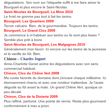
dégustations. Son nom sur l’étiquette suffit à me faire aimer le
Bourgueil et plus encore le Saint-Nicolas.
Saint-Nicolas de Bourgueil, La Mine 2010
Le froid ne gomme pas tout à fait les tanins.
Bourgueil, Les Quartiers 2009
Terroir calcaire. Bien, de la gourmandise. Toujours les tanins.
Bourgueil, Le Grand Clos 2009
Je commence à m’habituer aux tanins ou ils sont plus lisses ?
Semble plus prêt à boire.
Saint-Nicolas de Bourgueil, Les Malgagnes 2010
Généralement mon favori. Ici encore sur les tanins de la jeunesse
et la vanille du fût. Bien.
Chinon –
Charles Joguet
Anne-Charlotte Genet anime les dégustations avec son sens
commercial habituel.
Chinon, Clos du Chêne Vert 2009
Ma cuvée favorite du domaine dont j’encave chaque millésime. Ici
étonnamment charnu et avec une rondeur inattendue. Je l’avais
dégusté au fût avant la malo. Un grand Chêne Vert, quoique un
peu décalé.
Chinon, Clos de la Dioterie 2009
Plus raffiné, parfumé. Une pointe de vernis. Reste plus gourmand
conformément à mes a priori.