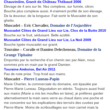
Chauvinière, Granit de Château Thébaud 2006
Elevage de 4 ans sur lie. Nez complexe, sur fumée, citron.
Bouche plus complexe aussi. A vraiment profité de son élevage.
De la douceur, de la longueur. Fait sortir le Muscadet de son
ghetto.
Muscadet – Eric Chevalier,
Domaine de l’Aujardière
Muscadet Côtes de Grand Lieu sur Lie, Clos de la Butte 2010
Bouche sur le fruit, séduisant. Belle acidité.
Muscadet Côtes de Grand Lieu sur Lie, La Noë 2009
Bouche typée muscadet sur granit.
Touraine – Coralie et Damien Delecheneau,
Domaine de la
Grange Tiphaine
Emportés par la recherche d’un chenin sec par Alain, nous
sommes pris en main par le grand Damien.
Touraine Amboise, Bel Air 2011
Pas de note prise. Trop froid aux mains.
Muscadet –
Pierre Luneau-Papin
Marie Chartier, la commerciale du domaine, est épaulée par
Pierre-Marie Luneau. Dégustation en stéréo. Toujours aussi froid
aux mains (Marie a mis les moufles en laine), je préfères garder
alternativement la main sans verre au chaud dans une poche et
me concentre sur les explications des terroirs des cuvées par
Pierre-Marie. Moins de scribouillages sur mon carnet mais la