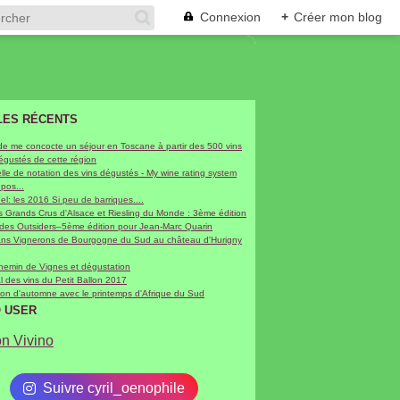
Connexion
+
Créer mon blog
LES RÉCENTS
de me concocte un séjour en Toscane à partir des 500 vins
dégustés de cette région
le de notation des vins dégustés - My wine rating system
epos...
hel: les 2016 Si peu de barriques....
 Grands Crus d'Alsace et Riesling du Monde : 3ème édition
 des Outsiders–5ème édition pour Jean-Marc Quarin
sans Vignerons de Bourgogne du Sud au château d'Hurigny
chemin de Vignes et dégustation
al des vins du Petit Ballon 2017
on d'automne avec le printemps d'Afrique du Sud
O USER
on Vivino
Suivre cyril_oenophile