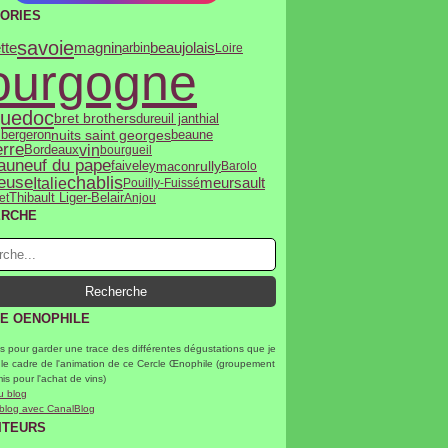
ORIES
savoie
tte
magnin
beaujolais
arbin
Loire
ourgogne
uedoc
bret brothers
dureuil janthial
nuits saint georges
 bergeron
beaune
rre
vin
Bordeaux
bourgueil
auneuf du pape
rully
macon
faiveley
Barolo
chablis
euse
Italie
meursault
Pouilly-Fuissé
et
Thibault Liger-Belair
Anjou
ERCHE
E OENOPHILE
s pour garder une trace des différentes dégustations que je
 le cadre de l'animation de ce Cercle Œnophile (groupement
mis pour l'achat de vins)
u blog
 blog avec CanalBlog
ITEURS