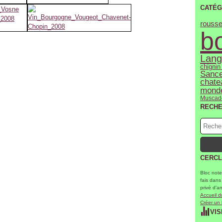
CATÉG
rousse
b
Lang
chignin
Sance
chate
mond
Muscad
RECH
CERCL
Bloc note
fais dans
privé d'a
Accueil d
Créer un
VIS