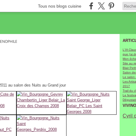
Tous nos blogs cuisine
ARTIC
OENOPHILE
L'IA Clau
que j'ai 
Mon échel
Site au r
Blair Pet
Salon des
Le salon
Les Arti
2011 au salon des Nuits au Grand jour
2017
Trail du 
Le festiv
Dégustati
VIVIN
Cyril 