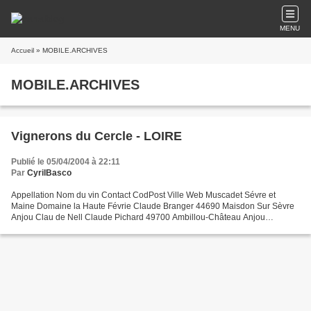
MENU
Accueil
» MOBILE.ARCHIVES
MOBILE.ARCHIVES
Vignerons du Cercle - LOIRE
Publié le 05/04/2004 à 22:11
Par
CyrilBasco
Appellation Nom du vin Contact CodPost Ville Web Muscadet Sévre et
Maine Domaine la Haute Févrie Claude Branger 44690 Maisdon Sur Sèvre
Anjou Clau de Nell Claude Pichard 49700 Ambillou-Château Anjou
Domaine du Regain Frédéric Étienne 49540 Martigné-Briand...