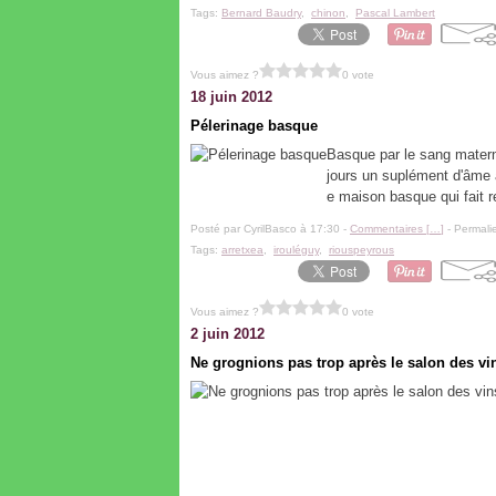
Tags:
Bernard Baudry
,
chinon
,
Pascal Lambert
Vous aimez ?
0 vote
18 juin 2012
Pélerinage basque
Basque par le sang maternel
jours un suplément d'âme 
e maison basque qui fait re
Posté par CyrilBasco à 17:30 -
Commentaires [
…
]
- Permalie
Tags:
arretxea
,
irouléguy
,
riouspeyrous
Vous aimez ?
0 vote
2 juin 2012
Ne grognions pas trop après le salon des vi