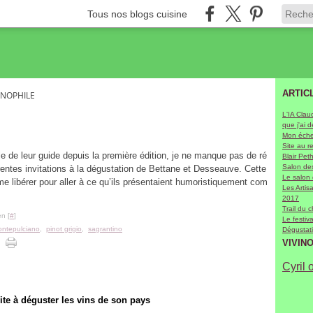
Tous nos blogs cuisine
ARTIC
ENOPHILE
L'IA Clau
que j'ai 
Mon échel
Site au r
le de leur guide depuis la première édition, je ne manque pas de ré
Blair Pet
Salon des
rentes invitations à la dégustation de Bettane et Desseauve. Cette
Le salon
 me libérer pour aller à ce qu’ils présentaient humoristiquement com
Les Arti
2017
Trail du 
n [
#
]
Le festiv
ntepulciano
,
pinot grigio
,
sagrantino
Dégustati
VIVIN
Cyril 
e à déguster les vins de son pays