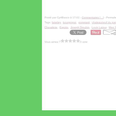
Posté par CyrilBasco à 17:02 -
Commentaires [
…
]
- Permalie
Tags:
faiveley
,
bourgogne
,
pommard
,
chateauneuf du pa
Chevalerie
,
Expoto
,
Joseph Drouhin
,
Louis Latour
,
Marc 
Vous aimez ?
0 vote