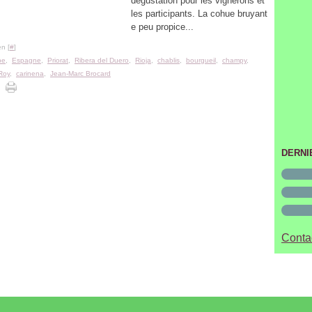
dégustation pour les vignerons et
les participants. La cohue bruyant
e peu propice...
n [
#
]
pe
,
Espagne
,
Priorat
,
Ribera del Duero
,
Rioja
,
chablis
,
bourgueil
,
champy
,
Roy
,
carinena
,
Jean-Marc Brocard
DERNI
Contac