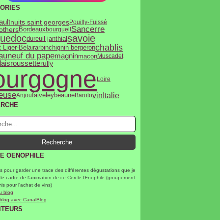
ORIES
ult
nuits saint georges
Pouilly-Fuissé
Sancerre
rothers
Bordeaux
bourgueil
uedoc
savoie
dureuil janthial
chablis
 Liger-Belair
arbin
chignin bergeron
auneuf du pape
magnin
macon
Muscadet
lais
roussette
rully
ourgogne
Loire
euse
vin
Italie
Anjou
faiveley
beaune
Barolo
ERCHE
E OENOPHILE
s pour garder une trace des différentes dégustations que je
 le cadre de l'animation de ce Cercle Œnophile (groupement
mis pour l'achat de vins)
u blog
 blog avec CanalBlog
ITEURS