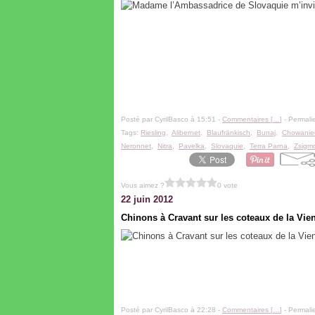
Posté par CyrilBasco à 15:51 -
Commentaires [
…
]
- Permalie
Tags:
Riesling
,
Alibernet
,
Blaufränkisch
,
Bunaj
,
Chowanie
Neronnet
,
Nitra
,
Pavelka
,
Slovaquie
,
Terra Parna
,
Zsigm
Vous aimez ?
0 vote
22 juin 2012
Chinons à Cravant sur les coteaux de la Vie
Posté par CyrilBasco à 22:28 -
Commentaires [
…
]
- Permalie