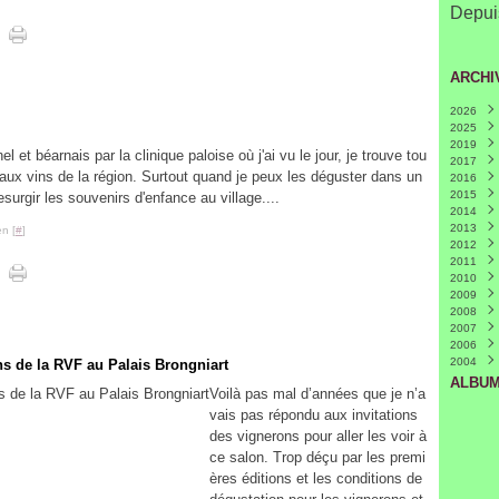
Depuis
ARCHI
2026
2025
Juille
2019
Mars
 et béarnais par la clinique paloise où j'ai vu le jour, je trouve tou
2017
Févri
aux vins de la région. Surtout quand je peux les déguster dans un
2016
Nove
2015
Octo
Déce
surgir les souvenirs d'enfance au village....
2014
Avril
Nove
Déce
(
2013
Mars
Octo
Nove
Déce
n [
#
]
2012
Févri
Mai
Févri
Nove
Déce
(
2011
Avril
Octo
Nove
Déce
(
2010
Mars
Août
Octo
Nove
Déce
2009
Juin
Sept
Octo
Nove
Déce
(
2008
Mai
Juin
Juin
Octo
Nove
Déce
(
(
(
2007
Avril
Mai
Mai
Sept
Octo
Nove
Mai
(
(
(
(
2006
Mars
Avril
Avril
Juille
Sept
Octo
Janvi
Nove
(
(
2004
Févri
Mars
Mars
Juin
Juille
Sept
Mai
Déce
(
(
ns de la RVF au Palais Brongniart
Févri
Févri
Mai
Juin
Août
Avril
(
(
(
ALBUM
Voilà pas mal d’années que je n’a
Janvi
Janvi
Avril
Mai
Juille
(
(
Mars
Avril
Juin
(
(
vais pas répondu aux invitations
Févri
Mars
Mai
(
des vignerons pour aller les voir à
Janvi
Févri
Avril
(
ce salon. Trop déçu par les premi
Janvi
Mars
ères éditions et les conditions de
Févri
Janvi