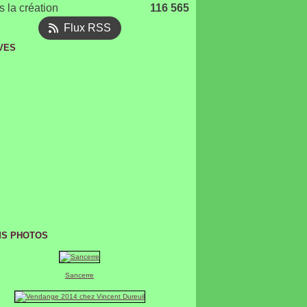
 la création
116 565
Flux RSS
VES
t
(1)
(1)
er
(1)
mbre
(3)
bre
mbre
(4)
(1)
mbre
mbre
2)
(7)
(3)
bre
mbre
mbre
(1)
(2)
(11)
(2)
er
er
mbre
mbre
2)
(4)
(1)
(4)
(2)
bre
mbre
mbre
2)
(2)
(9)
(5)
bre
mbre
mbre
(3)
(10)
(1)
(11)
(3)
embre
bre
mbre
mbre
4)
(2)
(7)
(3)
(1)
bre
mbre
mbre
3)
3)
5)
(3)
(3)
(5)
embre
bre
mbre
2)
1)
2)
3)
(2)
(2)
(1)
t
embre
bre
er
mbre
3)
1)
(6)
(1)
(1)
(5)
(1)
(2)
er
t
embre
mbre
1)
1)
(5)
(8)
(3)
(2)
(5)
(2)
er
er
1)
1)
1)
(1)
(3)
(3)
S PHOTOS
er
er
t
4)
2)
(2)
(2)
(4)
4)
3)
(4)
er
4)
(7)
(2)
er
er
3)
(1)
(2)
Sancerre
er
(4)
(1)
er
(2)
er
(2)