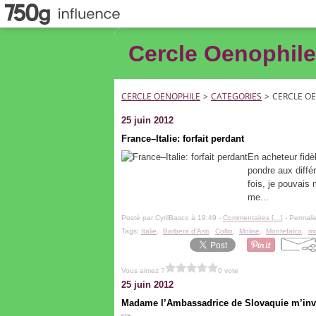
Cercle Oenophile
CERCLE OENOPHILE
>
CATEGORIES
>
CERCLE O
25 juin 2012
France–Italie: forfait perdant
En acheteur fidè
pondre aux diffé
fois, je pouvais
me...
Posté par CyrilBasco à 19:49 -
Commentaires [
…
]
- Permalie
Tags:
Italie
,
Barbera d'Asti
,
Collio
,
Molise
,
Montefalco
,
mo
Vous aimez ?
0 vote
25 juin 2012
Madame l’Ambassadrice de Slovaquie m’invit