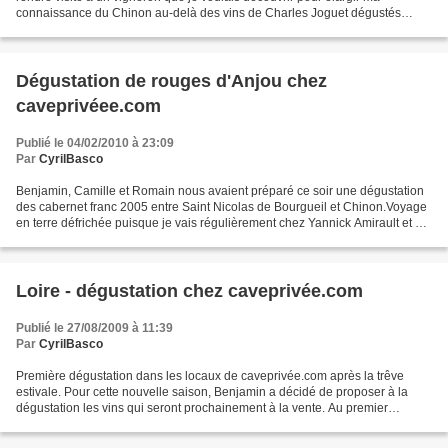
connaissance du Chinon au-delà des vins de Charles Joguet dégustés
annuellement au marché de la Paulée des...
Dégustation de rouges d'Anjou chez
caveprivéee.com
Publié le 04/02/2010 à 23:09
Par
CyrilBasco
Benjamin, Camille et Romain nous avaient préparé ce soir une dégustation
des cabernet franc 2005 entre Saint Nicolas de Bourgueil et Chinon.Voyage
en terre défrichée puisque je vais régulièrement chez Yannick Amirault et au
Domaine Joguet leur acheter...
Loire - dégustation chez caveprivée.com
Publié le 27/08/2009 à 11:39
Par
CyrilBasco
Première dégustation dans les locaux de caveprivée.com après la trêve
estivale. Pour cette nouvelle saison, Benjamin a décidé de proposer à la
dégustation les vins qui seront prochainement à la vente. Au premier
semestre 2009, Pour la première saison...