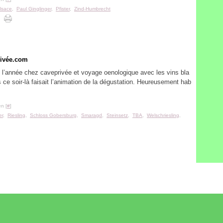
lsace
,
Paul Ginglinger
,
Pfister
,
Zind-Humbrecht
rivée.com
 l’année chez caveprivée et voyage oenologique avec les vins bla
 ce soir-là faisait l’animation de la dégustation. Heureusement hab
n [
#
]
er
,
Riesling
,
Schloss Gobersburg
,
Smaragd
,
Steinsetz
,
TBA
,
Welschriesling
,