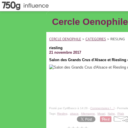
Cercle Oenophile
CERCLE OENOPHILE
>
CATEGORIES
>
RIESLING
riesling
21 novembre 2017
Salon des Grands Crus d'Alsace et Riesling
Posté par CyrilBasco à 14:26 -
Commentaires [
…
]
- Permalie
Tags:
Riesling
,
alsace
,
Allemagne
,
Mosel
,
Nahe
,
Pfalz