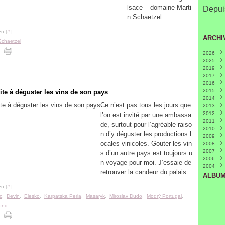
lsace – domaine Marti
Depuis
n Schaetzel...
n [
#
]
ARCHI
Schaetzel
2026
2025
Juille
2019
Mars
2017
Févri
2016
Nove
2015
Octo
Déce
e à déguster les vins de son pays
2014
Avril
Nove
Déce
(
Ce n’est pas tous les jours que
2013
Mars
Octo
Nove
Déce
2012
Févri
Mai
Févri
Nove
Déce
(
l’on est invité par une ambassa
2011
Avril
Octo
Nove
Déce
(
de, surtout pour l’agréable raiso
2010
Mars
Août
Octo
Nove
Déce
n d’y déguster les productions l
2009
Juin
Sept
Octo
Nove
Déce
(
ocales vinicoles. Gouter les vin
2008
Mai
Juin
Juin
Octo
Nove
Déce
(
(
(
2007
Avril
Mai
Mai
Sept
Octo
Nove
Mai
(
(
(
(
s d’un autre pays est toujours u
2006
Mars
Avril
Avril
Juille
Sept
Octo
Janvi
Nove
(
(
n voyage pour moi. J’essaie de
2004
Févri
Mars
Mars
Juin
Juille
Sept
Mai
Déce
(
(
retrouver la candeur du palais...
Févri
Févri
Mai
Juin
Août
Avril
(
(
(
ALBUM
Janvi
Janvi
Avril
Mai
Juille
(
(
n [
#
]
Mars
Avril
Juin
(
(
c
,
Devin
,
Elesko
,
Karpatska Perla
,
Masaryk
,
Miroslav Dudo
,
Modrý Portugal
,
Févri
Mars
Mai
(
Janvi
Févri
Avril
(
ond
Janvi
Mars
Févri