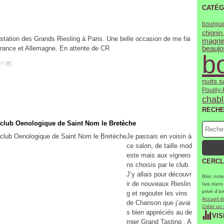
CATÉG
bourgue
chignin
station des Grands Riesling à Paris. Une belle occasion de me fai
magni
France et Allemagne. En attente de CR
beaujo
b
n [
#
]
nuits 
Pouilly-
chabl
RECH
e club Oenologique de Saint Nom le Bretèche
Je passais en voisin à
ce salon, de taille mod
este mais aux vignero
CERCL
ns choisis par le club.
J’y allais pour découvr
Bloc note
ir de nouveaux Rieslin
fais dans
privé d'a
g et regouter les vins
Accueil d
de Chanson que j’avai
Créer un
s bien appréciés au de
VIS
rnier Grand Tasting . A