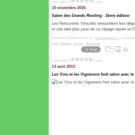
Vous aimez ?
0 vote
15 novembre 2016
Salon des Grands Riesling - 2ème édition
Les Rencontres Vinicoles renouvelent leur dégu
re une idée plus juste de ce cépage réputé en 
Posté par CyrilBasco à 18:28 -
Commentaires [
…
]
- Permalie
Tags:
Riesling
,
alsace
,
Allemagne
Vous aimez ?
0 vote
13 avril 2013
Les Vins et les Vignerons font salon avec l