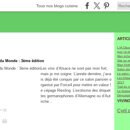
Tous nos blogs cuisine
ARTIC
L'IA Clau
que j'ai 
Mon échel
 du Monde : 3ème édition
Site au r
Blair Pet
Les vins d’Alsace ne sont pas mon fort,
Salon des
mais je me soigne. L’année dernière, j’ava
Le salon
Les Arti
is déjà été conquis par ce salon parisien o
2017
rganisé par Force4 pour mettre en valeur l
Trail du 
e cépage Riesling. L’exotisme des étiquet
Le festiv
tes germanophones d’Allemagne ou d’Aut
Dégustati
VIVIN
riche...
n [
#
]
Cyril 