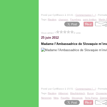
Posté par CyrilBasco à 10:41 -
Commentaires [
…
]
- Permalie
Tags:
Riesling
,
chanson
,
Faugères
,
saint émilion
,
Martin 
Vous aimez ?
0 vote
25 juin 2012
Madame l’Ambassadrice de Slovaquie m’invit
Posté par CyrilBasco à 15:51 -
Commentaires [
…
]
- Permalie
Tags:
Riesling
,
Alibernet
,
Blaufränkisch
,
Bunaj
,
Chowanie
Neronnet
,
Nitra
,
Pavelka
,
Slovaquie
,
Terra Parna
,
Zsigm