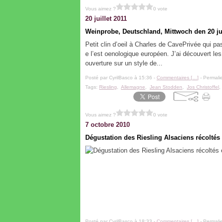
Vous aimez ?
0 vote
20 juillet 2011
Weinprobe, Deutschland, Mittwoch den 20 ju
Petit clin d’oeil à Charles de CavePrivée qui p
e l’est oenologique européen. J’ai découvert le
ouverture sur un style de...
Posté par CyrilBasco à 15:36 -
Commentaires [
…
]
- Permalie
Tags:
Riesling
,
Allemagne
,
Jean Stodden
,
Jos Christoffel
Vous aimez ?
0 vote
7 octobre 2010
Dégustation des Riesling Alsaciens récoltés
Posté par CyrilBasco à 18:33 -
Commentaires [
…
]
- Permalie