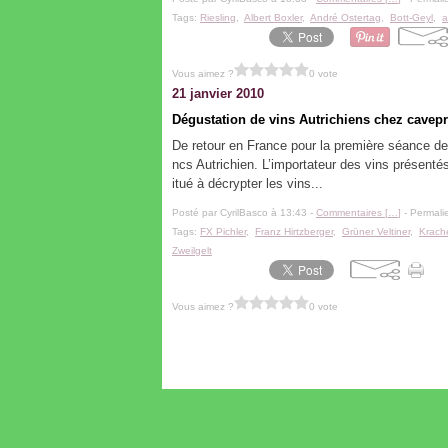
Tags:
Riesling
,
Albert Boxler
,
André Ostertag
,
Bott-Geyl
,
a
Vous aimez ?
0 vote
21 janvier 2010
Dégustation de vins Autrichiens chez cavep
De retour en France pour la première séance de
ncs Autrichien. L’importateur des vins présentés
itué à décrypter les vins...
Posté par CyrilBasco à 13:43 -
Commentaires [
…
]
- Permalie
Tags:
FX Pichler
,
Franz Hirtzberger
,
Grüner Veltiner
,
Krach
Zweilgelt
Vous aimez ?
0 vote