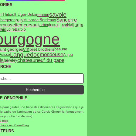
ORIES
savoie
macon
il
Thibault Liger-Belair
Sancerre
rully
 bergeron
Muscadet
Bordeaux
Italie
n
roussette
meursault
dureuil janthial
arbin
lais
Loire
Barolo
ourgogne
vin
saint georges
bret brothers
beaune
Languedoc
mondeuse
Fuissé
Anjou
is
chateauneuf du pape
faiveley
ERCHE
E OENOPHILE
s pour garder une trace des différentes dégustations que je
 le cadre de l'animation de ce Cercle Œnophile (groupement
mis pour l'achat de vins)
u blog
 blog avec CanalBlog
ITEURS