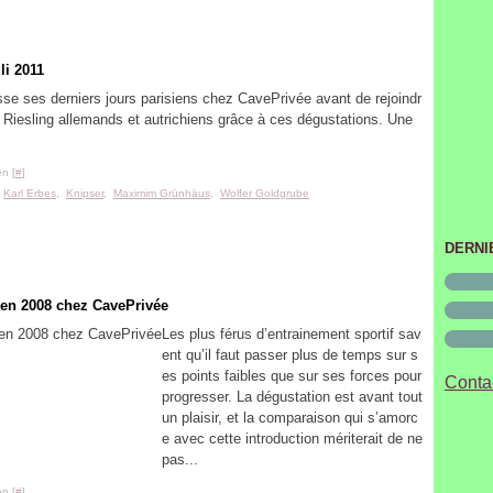
Janvi
li 2011
asse ses derniers jours parisiens chez CavePrivée avant de rejoindr
s Riesling allemands et autrichiens grâce à ces dégustations. Une
n [
#
]
,
Karl Erbes
,
Knipser
,
Maximim Grünhäus
,
Wolfer Goldgrube
DERNI
 en 2008 chez CavePrivée
Les plus férus d’entrainement sportif sav
ent qu’il faut passer plus de temps sur s
es points faibles que sur ses forces pour
Contac
progresser. La dégustation est avant tout
un plaisir, et la comparaison qui s’amorc
e avec cette introduction mériterait de ne
pas...
n [
#
]