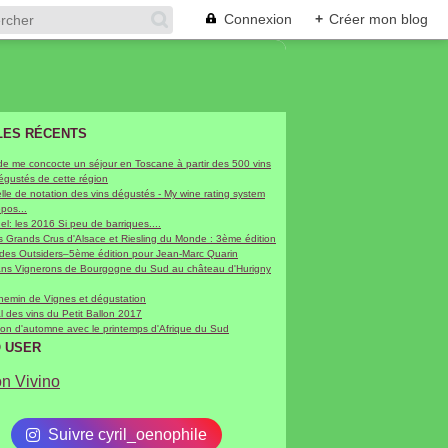
Connexion
+
Créer mon blog
LES RÉCENTS
de me concocte un séjour en Toscane à partir des 500 vins
dégustés de cette région
le de notation des vins dégustés - My wine rating system
epos...
hel: les 2016 Si peu de barriques....
 Grands Crus d'Alsace et Riesling du Monde : 3ème édition
 des Outsiders–5ème édition pour Jean-Marc Quarin
sans Vignerons de Bourgogne du Sud au château d'Hurigny
chemin de Vignes et dégustation
al des vins du Petit Ballon 2017
on d'automne avec le printemps d'Afrique du Sud
O USER
on Vivino
Suivre cyril_oenophile