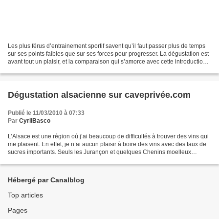
Les plus férus d’entrainement sportif savent qu’il faut passer plus de temps
sur ses points faibles que sur ses forces pour progresser. La dégustation est
avant tout un plaisir, et la comparaison qui s’amorce avec cette introduction
mériterait de ne pas...
Dégustation alsacienne sur caveprivée.com
Publié le 11/03/2010 à 07:33
Par
CyrilBasco
L’Alsace est une région où j’ai beaucoup de difficultés à trouver des vins qui
me plaisent. En effet, je n’ai aucun plaisir à boire des vins avec des taux de
sucres importants. Seuls les Jurançon et quelques Chenins moelleux
trouvent grâce à mon palais....
Hébergé par Canalblog
Top articles
Pages