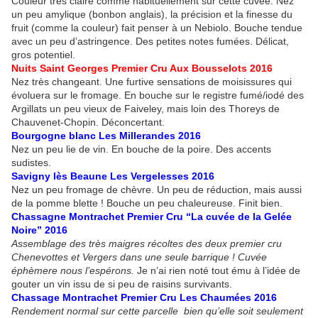
Couleur très claire comme habituellement sur cette cuvée. Nez
un peu amylique (bonbon anglais), la précision et la finesse du
fruit (comme la couleur) fait penser à un Nebiolo. Bouche tendue
avec un peu d’astringence. Des petites notes fumées. Délicat,
gros potentiel.
Nuits Saint Georges Premier Cru Aux Bousselots 2016
Nez très changeant. Une furtive sensations de moisissures qui
évoluera sur le fromage. En bouche sur le registre fumé/iodé des
Argillats un peu vieux de Faiveley, mais loin des Thoreys de
Chauvenet-Chopin. Déconcertant.
Bourgogne blanc Les Millerandes 2016
Nez un peu lie de vin. En bouche de la poire. Des accents
sudistes.
Savigny lès Beaune Les Vergelesses 2016
Nez un peu fromage de chèvre. Un peu de réduction, mais aussi
de la pomme blette ! Bouche un peu chaleureuse. Finit bien.
Chassagne Montrachet Premier Cru “La cuvée de la Gelée
Noire” 2016
Assemblage des très maigres récoltes des deux premier cru
Chenevottes et Vergers dans une seule barrique ! Cuvée
éphèmere nous l’espérons.
Je n’ai rien noté tout ému à l’idée de
gouter un vin issu de si peu de raisins survivants.
Chassage Montrachet Premier Cru Les Chaumées 2016
Rendement normal sur cette parcelle bien qu’elle soit seulement