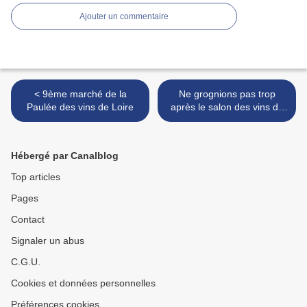
Ajouter un commentaire
< 9ème marché de la
Ne grognions pas trop
Paulée des vins de Loire
après le salon des vins de
la RVF au Palais Brongniart
>
Hébergé par Canalblog
Top articles
Pages
Contact
Signaler un abus
C.G.U.
Cookies et données personnelles
Préférences cookies