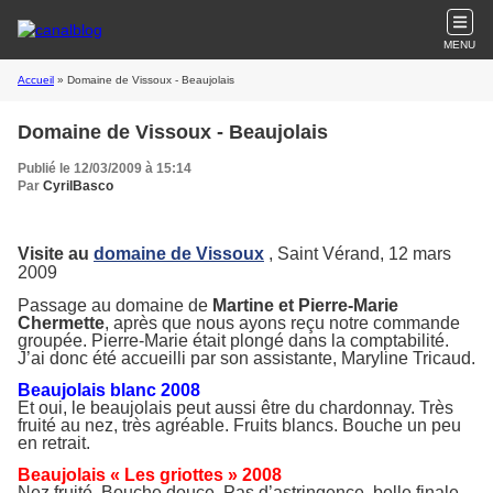
MENU
Accueil
» Domaine de Vissoux - Beaujolais
Domaine de Vissoux - Beaujolais
Publié le 12/03/2009 à 15:14
Par
CyrilBasco
Visite au
domaine de Vissoux
, Saint Vérand, 12 mars
2009
Passage au domaine de
Martine et Pierre-Marie
Chermette
, après que nous ayons reçu notre commande
groupée. Pierre-Marie était plongé dans la comptabilité.
J’ai donc été accueilli par son assistante, Maryline Tricaud.
Beaujolais blanc 2008
Et oui, le beaujolais peut aussi être du chardonnay. Très
fruité au nez, très agréable. Fruits blancs. Bouche un peu
en retrait.
Beaujolais « Les griottes » 2008
Nez fruité. Bouche douce. Pas d’astringence, belle finale.