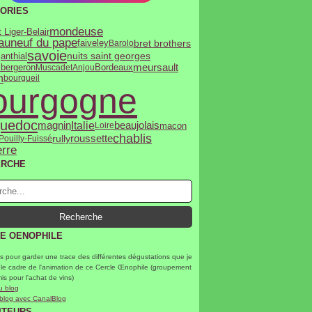
ORIES
mondeuse
 Liger-Belair
auneuf du pape
bret brothers
faiveley
Barolo
savoie
nuits saint georges
janthial
meursault
 bergeron
Muscadet
Anjou
Bordeaux
n
bourgueil
ourgogne
uedoc
Italie
magnin
beaujolais
macon
Loire
chablis
rully
roussette
Pouilly-Fuissé
rre
ERCHE
E OENOPHILE
s pour garder une trace des différentes dégustations que je
 le cadre de l'animation de ce Cercle Œnophile (groupement
mis pour l'achat de vins)
u blog
 blog avec CanalBlog
ITEURS