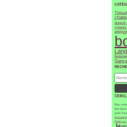
CATÉG
Thibault
chate
dureuil 
chignin
vi
arbin
b
Lang
beaune
Sance
RECH
CERCL
Bloc note
fais dans
privé d'a
Accueil d
Créer un
VIS