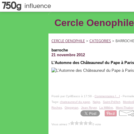
Cercle Oenophile
CERCLE OENOPHILE
>
CATEGORIES
>
BARROCH
barroche
21 novembre 2012
L’Automne des Châteauneuf du Pape à Paris
Posté par CyrilBasco à 17:58 -
Commentaires [
…
]
- Permalie
Tags:
chateauneuf du pape
,
Nalys
,
Saint-Préfert
,
Mordor
Roches
,
Gigognan
,
Jean Royer
,
La Millière
,
Mont-Thabor
Vous aimez ?
0 vote