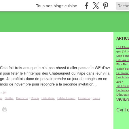
Tous nos blogs cuisine
ARTIC
E
L'IA Clau
que j'ai 
Mon échel
Site au r
Blair Pet
Cela fait trois ans que je n’ai pas réussi à aller passer le WE d’avr
Salon des
il pour fêter le Printemps des Châteauneuf du Pape dans leur villa
Le salon
Les Arti
ge. Je profitais donc de pouvoir prendre un jour de congés en ce
2017
mois de novembre pour répondre à la seconde invitation...
Trail du 
Le festiv
n [
#
]
Dégustati
ée
,
Nerthe
,
Barroche
,
Cristia
,
Célestière
,
Eddie Feraud
,
Ferrando
,
Fines
VIVIN
Cyril 