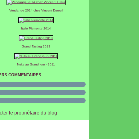
er
(2)
er
(2)
Vendange 2014 chez Vincent Dureuil
Italie Piemonte 2014
Grand Tasting 2013
Nuits au Grand jour - 2011
ERS COMMENTAIRES
ter le propriétaire du blog