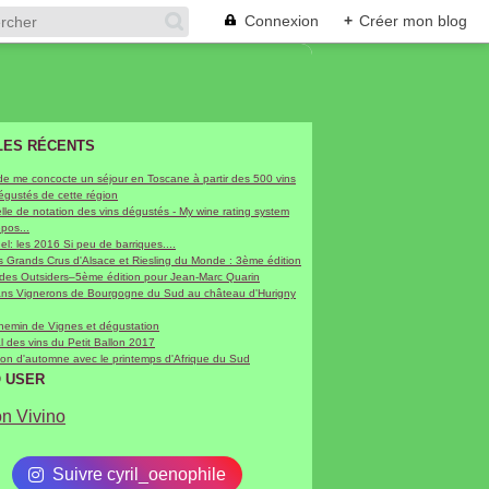
Connexion
+
Créer mon blog
LES RÉCENTS
de me concocte un séjour en Toscane à partir des 500 vins
dégustés de cette région
le de notation des vins dégustés - My wine rating system
epos...
hel: les 2016 Si peu de barriques....
 Grands Crus d'Alsace et Riesling du Monde : 3ème édition
 des Outsiders–5ème édition pour Jean-Marc Quarin
sans Vignerons de Bourgogne du Sud au château d'Hurigny
chemin de Vignes et dégustation
al des vins du Petit Ballon 2017
on d'automne avec le printemps d'Afrique du Sud
O USER
on Vivino
Suivre cyril_oenophile