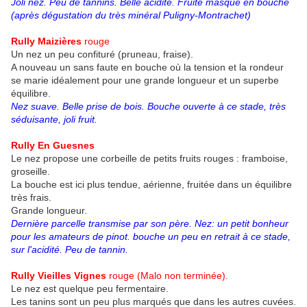
Joli nez. Peu de tannins. Belle acidité. Fruité masqué en bouche
(après dégustation du très minéral Puligny-Montrachet)
Rully Maizières
rouge
Un nez un peu confituré (pruneau, fraise).
A nouveau un sans faute en bouche où la tension et la rondeur
se marie idéalement pour une grande longueur et un superbe
équilibre.
Nez suave. Belle prise de bois. Bouche ouverte à ce stade, très
séduisante, joli fruit.
Rully En Guesnes
Le nez propose une corbeille de petits fruits rouges : framboise,
groseille.
La bouche est ici plus tendue, aérienne, fruitée dans un équilibre
très frais.
Grande longueur.
Dernière parcelle transmise par son père. Nez: un petit bonheur
pour les amateurs de pinot. bouche un peu en retrait à ce stade,
sur l'acidité. Peu de tannin.
Rully Vieilles Vignes
rouge (Malo non terminée).
Le nez est quelque peu fermentaire.
Les tanins sont un peu plus marqués que dans les autres cuvées.