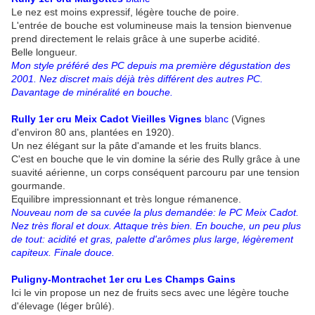
Le nez est moins expressif, légère touche de poire.
L'entrée de bouche est volumineuse mais la tension bienvenue
prend directement le relais grâce à une superbe acidité.
Belle longueur.
Mon style préféré des PC depuis ma première dégustation des
2001. Nez discret mais déjà très différent des autres PC.
Davantage de minéralité en bouche.
Rully 1er cru Meix Cadot Vieilles Vignes
blanc
(Vignes
d'environ 80 ans, plantées en 1920).
Un nez élégant sur la pâte d'amande et les fruits blancs.
C'est en bouche que le vin domine la série des Rully grâce à une
suavité aérienne, un corps conséquent parcouru par une tension
gourmande.
Equilibre impressionnant et très longue rémanence.
Nouveau nom de sa cuvée la plus demandée: le PC Meix Cadot.
Nez très floral et doux. Attaque très bien. En bouche, un peu plus
de tout: acidité et gras, palette d'arômes plus large, légèrement
capiteux. Finale douce.
Puligny-Montrachet 1er cru Les Champs Gains
Ici le vin propose un nez de fruits secs avec une légère touche
d'élevage (léger brûlé).