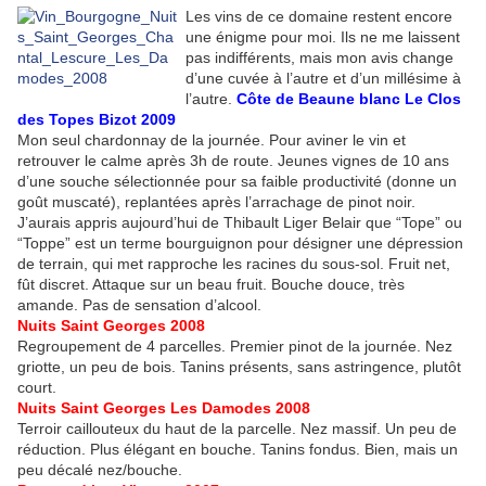
Les vins de ce domaine restent encore
une énigme pour moi. Ils ne me laissent
pas indifférents, mais mon avis change
d’une cuvée à l’autre et d’un millésime à
l’autre.
Côte de Beaune blanc
Le Clos
des Topes Bizot
2009
Mon seul chardonnay de la journée. Pour aviner le vin et
retrouver le calme après 3h de route. Jeunes vignes de 10 ans
d’une souche sélectionnée pour sa faible productivité (donne un
goût muscaté), replantées après l’arrachage de pinot noir.
J’aurais appris aujourd’hui de Thibault Liger Belair que “Tope” ou
“Toppe” est un terme bourguignon pour désigner une dépression
de terrain, qui met rapproche les racines du sous-sol. Fruit net,
fût discret. Attaque sur un beau fruit. Bouche douce, très
amande. Pas de sensation d’alcool.
Nuits Saint Georges
2008
Regroupement de 4 parcelles. Premier pinot de la journée. Nez
griotte, un peu de bois. Tanins présents, sans astringence, plutôt
court.
Nuits Saint Georges
Les Damodes
2008
Terroir caillouteux du haut de la parcelle. Nez massif. Un peu de
réduction. Plus élégant en bouche. Tanins fondus. Bien, mais un
peu décalé nez/bouche.