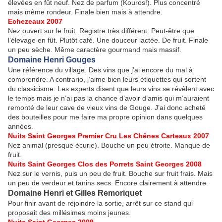
élevées en fût neuf. Nez de parfum (Kouros!). Plus concentré
mais même rondeur. Finale bien mais à attendre.
Echezeaux 2007
Nez ouvert sur le fruit. Registre très différent. Peut-être que
l’élevage en fût. Plutôt café. Une douceur lactée. De fruit. Finale
un peu sèche. Même caractère gourmand mais massif.
Domaine Henri Gouges
Une référence du village. Des vins que j’ai encore du mal à
comprendre. A contrario, j’aime bien leurs étiquettes qui sortent
du classicisme. Les experts disent que leurs vins se révèlent avec
le temps mais je n’ai pas la chance d’avoir d’amis qui m’auraient
remonté de leur cave de vieux vins de Gouge. J’ai donc acheté
des bouteilles pour me faire ma propre opinion dans quelques
années.
Nuits Saint Georges Premier Cru Les Chênes Carteaux 2007
Nez animal (presque écurie). Bouche un peu étroite. Manque de
fruit.
Nuits Saint Georges Clos des Porrets Saint Georges 2008
Nez sur le vernis, puis un peu de fruit. Bouche sur fruit frais. Mais
un peu de verdeur et tanins secs. Encore clairement à attendre.
Domaine Henri et Gilles Remoriquet
Pour finir avant de rejoindre la sortie, arrêt sur ce stand qui
proposait des millésimes moins jeunes.