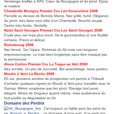
Vendange éraflée à 50%. Cœur de Bourgogne et de pinot. Epice
et matière.
Chambolle Musigny Premier Cru
Les Gruenchers
2008
Parcelle au dessus de Bonnes Mares. Nez grillé, fumé. Elégance
du pinot, très dans mon idée d’un Chambolle. Bouche souple.
Tanins très fondu. Dentelle.
Nuits Saint Georges Premier Cru
Les Saint Georges
2008
Fruité plus net mais plus lourd. De la gourmandise et une fluidité
certaine. Précis et délicat.
Richebourg
2008
Nez fermé. Sur l’épice. Richesse du fût mais une longueur
impressionnante. La note tient longtemps sans être masqué par
la sécheresse.
Aloxe Corton Premier Cru
La Toppe au Vert
2008
Nez enrobé. Un peu de sucrosité. Bel assemblage: beau parleur.
Moulin à Vent La Roche 2009
Eh oui, plusieurs années de prospection ont permis à Thibault
d’acheter quelques vignes en Moulin à Vent pour travailler avec le
Gamay. Même souplesse que les pinot. Elevage tout aussi
élégant. Moins de longueur quand même, mais exubérance du
fruit justifie sa dégustation en fin.
Domaine des Perdrix
J'ai toujours un faible pour les pinot de
ce domaine. A mon avis, d’un parti pris