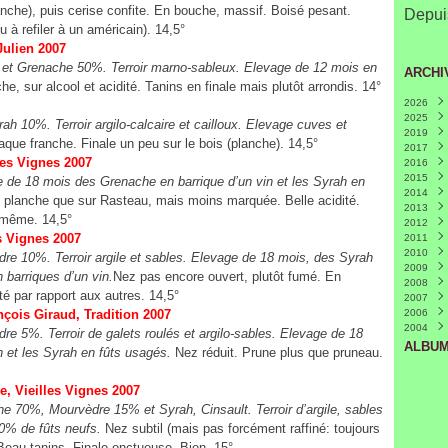
anche), puis cerise confite. En bouche, massif. Boisé pesant.
Depuis
u à refiler à un américain). 14,5°
Julien 2007
 et Grenache 50%. Terroir marno-sableux. Elevage de 12 mois en
ARCHI
, sur alcool et acidité. Tanins en finale mais plutôt arrondis. 14°
2026
2025
Juille
10%. Terroir argilo-calcaire et cailloux. Elevage cuves et
2019
Mars
que franche. Finale un peu sur le bois (planche). 14,5°
2017
Févri
les Vignes 2007
2016
Nove
2015
Octo
Déce
e 18 mois des Grenache en barrique d’un vin et les Syrah en
2014
Avril
Nove
Déce
(
planche que sur Rasteau, mais moins marquée. Belle acidité.
2013
Mars
Octo
Nove
Déce
 même. 14,5°
2012
Févri
Mai
Févri
Nove
Déce
(
s Vignes 2007
2011
Avril
Octo
Nove
Déce
(
2010
Mars
Août
Octo
Nove
Déce
 10%. Terroir argile et sables. Elevage de 18 mois, des Syrah
2009
Juin
Sept
Octo
Nove
Déce
(
barriques d’un vin.
Nez pas encore ouvert, plutôt fumé. En
2008
Mai
Juin
Juin
Octo
Nove
Déce
(
(
(
é par rapport aux autres. 14,5°
2007
Avril
Mai
Mai
Sept
Octo
Nove
Mai
(
(
(
(
çois Giraud, Tradition 2007
2006
Mars
Avril
Avril
Juille
Sept
Octo
Janvi
Nove
(
(
2004
Févri
Mars
Mars
Juin
Juille
Sept
Mai
Déce
(
(
5%. Terroir de galets roulés et argilo-sables. Elevage de 18
Févri
Févri
Mai
Juin
Août
Avril
(
(
(
ALBUM
 et les Syrah en fûts usagés.
Nez réduit. Prune plus que pruneau.
Janvi
Janvi
Avril
Mai
Juille
(
(
Mars
Avril
Juin
(
(
Févri
Mars
Mai
(
, Vieilles Vignes 2007
Janvi
Févri
Avril
(
e 70%, Mourvèdre 15% et Syrah, Cinsault. Terroir d’argile, sables
Janvi
Mars
0% de fûts neufs.
Nez subtil (mais pas forcément raffiné: toujours
Févri
 Beau tanins. Finale onctueuse. Bien. 15°
Janvi