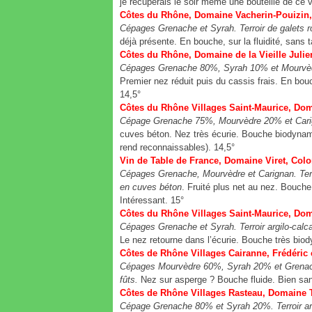
je récupérais le soir même une bouteille de ce
Côtes du Rhône, Domaine Vacherin-Pouizin,
Cépages Grenache et Syrah. Terroir de galets r
déjà présente. En bouche, sur la fluidité, sans 
Côtes du Rhône, Domaine de la Vieille Julien
Cépages Grenache 80%, Syrah 10% et Mourvèdre
Premier nez réduit puis du cassis frais. En bo
14,5°
Côtes du Rhône Villages Saint-Maurice, Dom
Cépage Grenache 75%, Mourvèdre 20% et Carigna
cuves béton. Nez très écurie. Bouche biodynamie
rend reconnaissables). 14,5°
Vin de Table de France, Domaine Viret, Col
Cépages Grenache, Mourvèdre et Carignan. Terroi
en cuves béton
. Fruité plus net au nez. Bouche 
Intéressant. 15°
Côtes du Rhône Villages Saint-Maurice, Dom
Cépages Grenache et Syrah. Terroir argilo-calc
Le nez retourne dans l’écurie. Bouche très bio
Côtes de Rhône Villages Cairanne, Frédéric e
Cépages Mourvèdre 60%, Syrah 20% et Grenache 
fûts.
Nez sur asperge ? Bouche fluide. Bien sans
Côtes de Rhône Villages Rasteau, Domaine T
Cépage Grenache 80% et Syrah 20%. Terroir arg