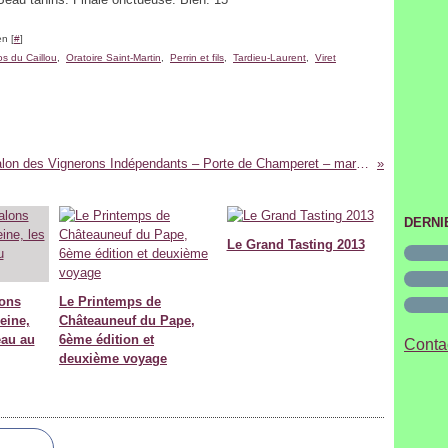
n [
#
]
os du Caillou
,
Oratoire Saint-Martin
,
Perrin et fils
,
Tardieu-Laurent
,
Viret
Salon des Vignerons Indépendants – Porte de Champeret – mars 2011
DERNI
Le Grand Tasting 2013
ons
Le Printemps de
eine,
Châteauneuf du Pape,
eau au
6ème édition et
Contac
deuxième voyage