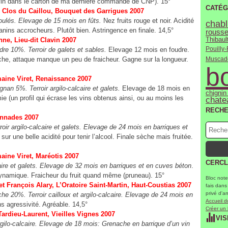
 vin dans le carton de ma dernière commande de CNP). 15°
CATÉG
 Clos du Caillou, Bouquet des Garrigues 2007
oulés. Elevage de 15 mois en fûts.
Nez fruits rouge et noir. Acidité
chabl
tanins accrocheurs. Plutôt bien. Astringence en finale. 14,5°
rousse
ne, Lieu-dit Clavin 2007
Thibault
Pouilly-
 10%. Terroir de galets et sables.
Elevage 12 mois en foudre.
uche, attaque manque un peu de fraicheur. Gagne sur la longueur.
Muscad
b
aine Viret, Renaissance 2007
n 5%. Terroir argilo-calcaire et galets.
Elevage de 18 mois en
chignin
 (un profil qui écrase les vins obtenus ainsi, ou au moins les
chate
RECH
onnades 2007
r argilo-calcaire et galets. Elevage de 24 mois en barriques et
sur une belle acidité pour tenir l’alcool. Finale sèche mais fruitée.
aine Viret, Maréotis 2007
CERCL
aire et galets. Elevage de 32 mois en barriques et en cuves béton
.
dynamique. Fraicheur du fruit quand même (pruneau). 15°
Bloc note
t François Alary, L’Oratoire Saint-Martin, Haut-Coustias 2007
fais dans
privé d'a
20%. Terroir cailloux et argilo-calcaire. Elevage de 24 mois en
Accueil d
 agressivité. Agréable. 14,5°
Créer un
ardieu-Laurent, Vieilles Vignes 2007
VIS
ilo-calcaire. Elevage de 18 mois: Grenache en barrique d’un vin