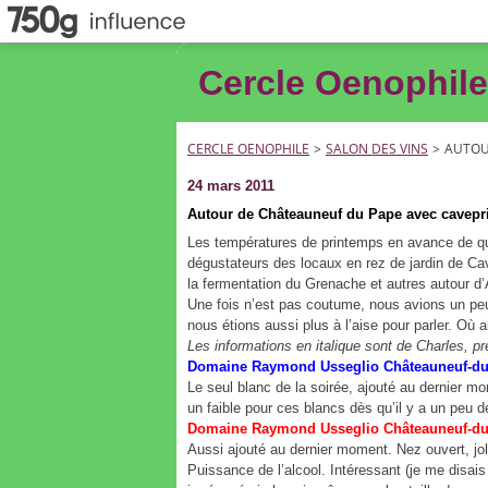
Cercle Oenophile
CERCLE OENOPHILE
>
SALON DES VINS
>
AUTOU
24 mars 2011
Autour de Châteauneuf du Pape avec cavepr
Les températures de printemps en avance de qu
dégustateurs des locaux en rez de jardin de Cav
la fermentation du Grenache et autres autour d
Une fois n’est pas coutume, nous avions un peu 
nous étions aussi plus à l’aise pour parler. Où 
Les informations en italique sont de Charles, 
Domaine Raymond Usseglio Châteauneuf-du
Le seul blanc de la soirée, ajouté au dernier m
un faible pour ces blancs dès qu’il y a un peu 
Domaine Raymond Usseglio Châteauneuf-du-
Aussi ajouté au dernier moment. Nez ouvert, jol
Puissance de l’alcool. Intéressant (je me disai