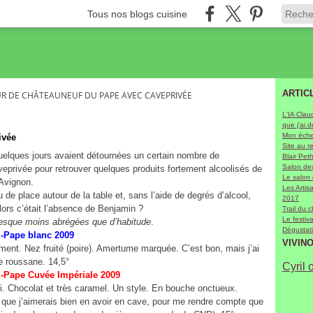
Tous nos blogs cuisine
ARTIC
R DE CHÂTEAUNEUF DU PAPE AVEC CAVEPRIVÉE
L'IA Clau
que j'ai 
Mon échel
ivée
Site au r
elques jours avaient détournées un certain nombre de
Blair Pet
Salon des
eprivée pour retrouver quelques produits fortement alcoolisés de
Le salon
’Avignon.
Les Arti
de place autour de la table et, sans l’aide de degrés d’alcool,
2017
alors c’était l’absence de Benjamin ?
Trail du 
Le festiv
presque moins abrégées que d’habitude
.
Dégustati
-Pape blanc 2009
VIVIN
oment. Nez fruité (poire). Amertume marquée. C’est bon, mais j’ai
de roussane. 14,5°
Cyril 
Pape Cuvée Impériale 2009
i. Chocolat et très caramel. Un style. En bouche onctueux.
s que j’aimerais bien en avoir en cave, pour me rendre compte que