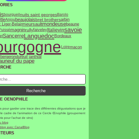
ORIES
is
nuits saint georges
bourgueil
Barolo
tte
beaujolais
bret brothers
Anjou
arbin
mondeuse
meursault
 Liger-Belair
beaune
savoie
Italie
vin
magnin
rully
Fuissé
faiveley
Languedoc
Sancerre
et
Bordeaux
ourgogne
macon
Loire
dureuil janthial
 bergeron
auneuf du pape
ERCHE
E OENOPHILE
s pour garder une trace des différentes dégustations que je
 le cadre de l'animation de ce Cercle Œnophile (groupement
mis pour l'achat de vins)
u blog
 blog avec CanalBlog
ITEURS