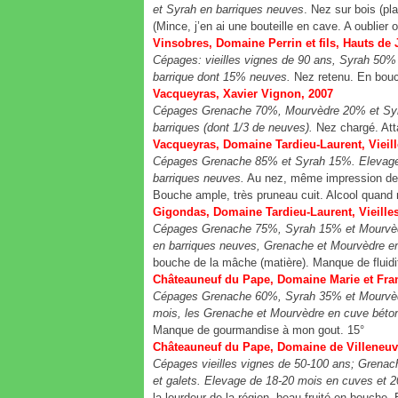
et Syrah en barriques neuves
. Nez sur bois (pl
(Mince, j’en ai une bouteille en cave. A oublier o
Vinsobres, Domaine Perrin et fils, Hauts de 
Cépages: vieilles vignes de 90 ans, Syrah 50%
barrique dont 15% neuves.
Nez retenu. En bouche
Vacqueyras, Xavier Vignon, 2007
Cépages Grenache 70%, Mourvèdre 20% et Syrah 
barriques (dont 1/3 de neuves).
Nez chargé. Atta
Vacqueyras, Domaine Tardieu-Laurent, Vieil
Cépages Grenache 85% et Syrah 15%. Elevage d
barriques neuves.
Au nez, même impression de 
Bouche ample, très pruneau cuit. Alcool quand
Gigondas, Domaine Tardieu-Laurent, Vieille
Cépages Grenache 75%, Syrah 15% et Mourvèdre
en barriques neuves, Grenache et Mourvèdre en 
bouche de la mâche (matière). Manque de fluidit
Châteauneuf du Pape, Domaine Marie et Fran
Cépages Grenache 60%, Syrah 35% et Mourvèdre 
mois, les Grenache et Mourvèdre en cuve béton
Manque de gourmandise à mon gout. 15°
Châteauneuf du Pape, Domaine de Villeneuve
Cépages vieilles vignes de 50-100 ans; Grenach
et galets. Elevage de 18-20 mois en cuves et 2
la lourdeur de la région. beau fruité en bouche.