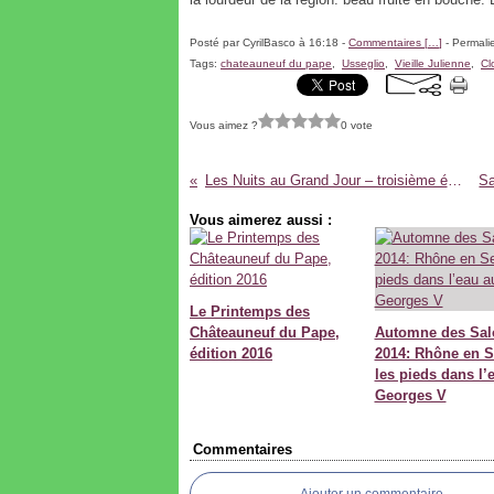
Posté par CyrilBasco à 16:18 -
Commentaires [
…
]
- Permalie
Tags:
chateauneuf du pape
,
Usseglio
,
Vieille Julienne
,
Cl
Vous aimez ?
0 vote
Les Nuits au Grand Jour – troisième édition
Vous aimerez aussi :
Le Printemps des
Châteauneuf du Pape,
Automne des Sal
édition 2016
2014: Rhône en S
les pieds dans l’
Georges V
Commentaires