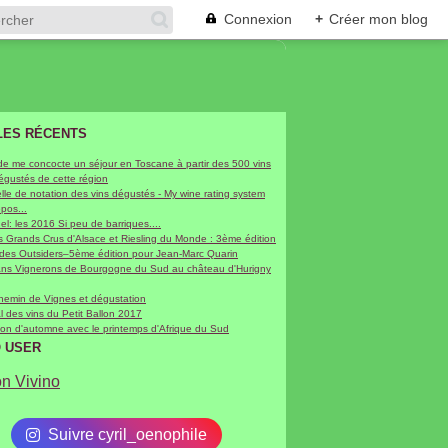
Connexion
+
Créer mon blog
LES RÉCENTS
de me concocte un séjour en Toscane à partir des 500 vins
dégustés de cette région
le de notation des vins dégustés - My wine rating system
epos...
hel: les 2016 Si peu de barriques....
 Grands Crus d'Alsace et Riesling du Monde : 3ème édition
 des Outsiders–5ème édition pour Jean-Marc Quarin
sans Vignerons de Bourgogne du Sud au château d'Hurigny
chemin de Vignes et dégustation
al des vins du Petit Ballon 2017
on d'automne avec le printemps d'Afrique du Sud
O USER
on Vivino
Suivre cyril_oenophile