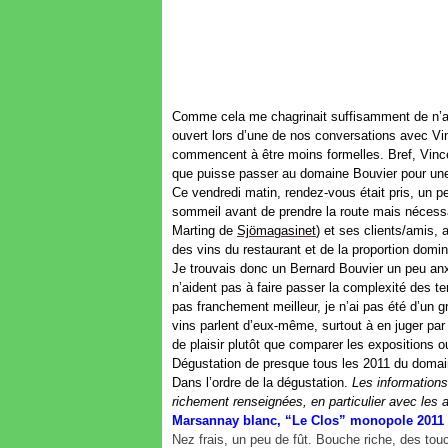
Comme cela me chagrinait suffisamment de n’av
ouvert lors d’une de nos conversations avec Vi
commencent à être moins formelles. Bref, Vincen
que puisse passer au domaine Bouvier pour une
Ce vendredi matin, rendez-vous était pris, un p
sommeil avant de prendre la route mais nécessa
Marting de
Sjömagasinet
) et ses clients/amis, a
des vins du restaurant et de la proportion dom
Je trouvais donc un Bernard Bouvier un peu anxi
n’aident pas à faire passer la complexité des t
pas franchement meilleur, je n’ai pas été d’un g
vins parlent d’eux-même, surtout à en juger par
de plaisir plutôt que comparer les expositions o
Dégustation de presque tous les 2011 du domai
Dans l’ordre de la dégustation.
Les informations
richement renseignées, en particulier avec les
Marsannay blanc, “Le Clos” monopole 2011
Nez frais, un peu de fût. Bouche riche, des to