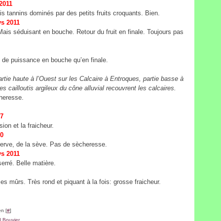
2011
is tannins dominés par des petits fruits croquants. Bien.
s 2011
 Mais séduisant en bouche. Retour du fruit en finale. Toujours pas
s de puissance en bouche qu’en finale.
rtie haute à l’Ouest sur les Calcaire à Entroques, partie basse à
s cailloutis argileux du cône alluvial recouvrent les calcaires.
heresse.
07
ion et la fraicheur.
10
serve, de la sève. Pas de sècheresse.
s 2011
erré. Belle matière.
s mûrs. Très rond et piquant à la fois: grosse fraicheur.
n [
#
]
 Bouvier