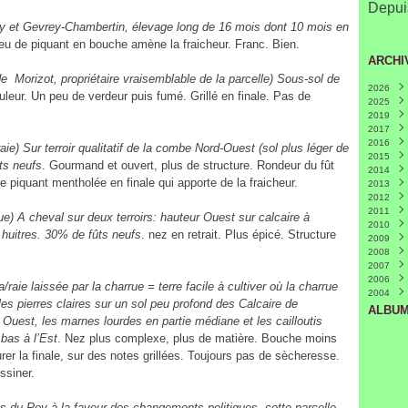
Depuis
y et Gevrey-Chambertin, élevage long de 16 mois dont 10 mois en
peu de piquant en bouche amène la fraicheur. Franc. Bien.
ARCHI
 de Morizot, propriétaire vraisemblable de la parcelle) Sous-sol de
2026
leur. Un peu de verdeur puis fumé. Grillé en finale. Pas de
2025
Juille
2019
Mars
2017
Févri
2016
Nove
raie) Sur terroir qualitatif de la combe Nord-Ouest (sol plus léger de
2015
Octo
Déce
ts neufs
. Gourmand et ouvert, plus de structure. Rondeur du fût
2014
Avril
Nove
Déce
(
e piquant mentholée en finale qui apporte de la fraicheur.
2013
Mars
Octo
Nove
Déce
2012
Févri
Mai
Févri
Nove
Déce
(
2011
Avril
Octo
Nove
Déce
(
) A cheval sur deux terroirs: hauteur Ouest sur calcaire à
2010
Mars
Août
Octo
Nove
Déce
 huitres. 30% de fûts neufs
. nez en retrait. Plus épicé. Structure
2009
Juin
Sept
Octo
Nove
Déce
(
2008
Mai
Juin
Juin
Octo
Nove
Déce
(
(
(
2007
Avril
Mai
Mai
Sept
Octo
Nove
Mai
(
(
(
(
2006
Mars
Avril
Avril
Juille
Sept
Octo
Janvi
Nove
(
(
raie laissée par la charrue = terre facile à cultiver où la charrue
2004
Févri
Mars
Mars
Juin
Juille
Sept
Mai
Déce
(
(
 les pierres claires sur un sol peu profond des Calcaire de
Févri
Févri
Mai
Juin
Août
Avril
(
(
(
ALBUM
uest, les marnes lourdes en partie médiane et les cailloutis
Janvi
Janvi
Avril
Mai
Juille
(
(
Mars
Avril
Juin
(
(
 bas à l’Est
. Nez plus complexe, plus de matière. Bouche moins
Févri
Mars
Mai
(
urer la finale, sur des notes grillées. Toujours pas de sècheresse.
Janvi
Févri
Avril
(
ssiner.
Janvi
Mars
Févri
Janvi
 du Roy à la faveur des changements politiques, cette parcelle