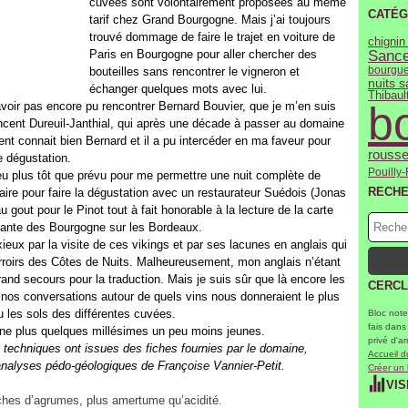
cuvées sont volontairement proposées au même
CATÉG
tarif chez Grand Bourgogne. Mais j’ai toujours
trouvé dommage de faire le trajet en voiture de
chignin
Paris en Bourgogne pour aller chercher des
Sance
bourgue
bouteilles sans rencontrer le vigneron et
nuits 
échanger quelques mots avec lui.
Thibault
b
oir pas encore pu rencontrer Bernard Bouvier, que je m’en suis
ncent Dureuil-Janthial, qui après une décade à passer au domaine
t connait bien Bernard et il a pu intercéder en ma faveur pour
rousse
 dégustation.
Pouilly-
eu plus tôt que prévu pour me permettre une nuit complète de
RECH
ire pour faire la dégustation avec un restaurateur Suédois (Jonas
u gout pour le Pinot tout à fait honorable à la lecture de la carte
inante des Bourgogne sur les Bordeaux.
eux par la visite de ces vikings et par ses lacunes en anglais qui
erroirs des Côtes de Nuits. Malheureusement, mon anglais n’étant
rand secours pour la traduction. Mais je suis sûr que là encore les
CERCL
 nos conversations autour de quels vins nous donneraient le plus
u les sols des différentes cuvées.
Bloc note
fais dans
ne plus quelques millésimes un peu moins jeunes.
privé d'a
 techniques ont issues des fiches fournies par le domaine,
Accueil d
 analyses pédo-géologiques de Françoise Vannier-Petit.
Créer un
VIS
uches d’agrumes, plus amertume qu’acidité.