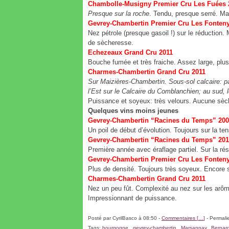
Chambolle-Musigny Premier Cru Les Fuées 
Presque sur la roche
. Tendu, presque serré. Ma
Gevrey-Chambertin Premier Cru Les Fonteny
Nez pétrole (presque gasoil !) sur le réduction.
de sècheresse.
Echezeaux Grand Cru 2011
Bouche fumée et très fraiche. Assez large, plu
Charmes-Chambertin Grand Cru 2011
Sur Maizières-Chambertin. Sous-sol calcaire: pa
l’Est sur le Calcaire du Comblanchien; au sud, le
Puissance et soyeux: très velours. Aucune sèc
Quelques vins moins jeunes
Gevrey-Chambertin “Racines du Temps” 20
Un poil de début d’évolution. Toujours sur la tens
Gevrey-Chambertin “Racines du Temps” 20
Première année avec éraflage partiel. Sur la ré
Gevrey-Chambertin Premier Cru Les Fonteny
Plus de densité. Toujours très soyeux. Encore s
Charmes-Chambertin Grand Cru 2011
Nez un peu fût. Complexité au nez sur les arôme
Impressionnant de puissance.
Posté par CyrilBasco à 08:50 -
Commentaires [
…
]
- Permalie
Tags:
bourgogne
,
gevrey-chambertin
,
Marsannay
,
Bernard