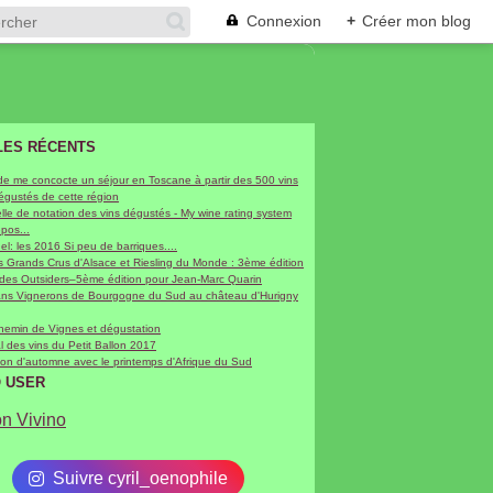
Connexion
+
Créer mon blog
LES RÉCENTS
de me concocte un séjour en Toscane à partir des 500 vins
dégustés de cette région
le de notation des vins dégustés - My wine rating system
epos...
hel: les 2016 Si peu de barriques....
 Grands Crus d'Alsace et Riesling du Monde : 3ème édition
 des Outsiders–5ème édition pour Jean-Marc Quarin
sans Vignerons de Bourgogne du Sud au château d'Hurigny
chemin de Vignes et dégustation
al des vins du Petit Ballon 2017
on d'automne avec le printemps d'Afrique du Sud
O USER
on Vivino
Suivre cyril_oenophile