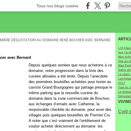
Tous nos blogs cuisine
ARTIC
MIÈRE DÉGUSTATION AU DOMAINE RENÉ BOUVIER AVEC BERNARD
L'IA Clau
que j'ai 
Mon échel
ier avec Bernard
Site au r
Depuis quelques années que nous achetons à ce
Blair Pet
Salon des
domaine, notre progression dans la liste des
Le salon
cuvées allouées a été lente. Depuis l’anecdote
Les Arti
des premières bouteilles achetées pour tester au
2017
caviste Grand Bourgognes qui partage presque le
Trail du 
Le festiv
même parking que la nouvelle cuverie du
Dégustati
domaine dans la zone commerciale de Brochon,
VIVIN
aux échanges d’emails avec Catherine, la
responsable clientèle du domaine, pour avoir des
Cyril 
villages puis quelques bouteilles de Premier Cru.
A noter que c’est vraiment de l’entêtement de
vouloir acheter directement au domaine: les