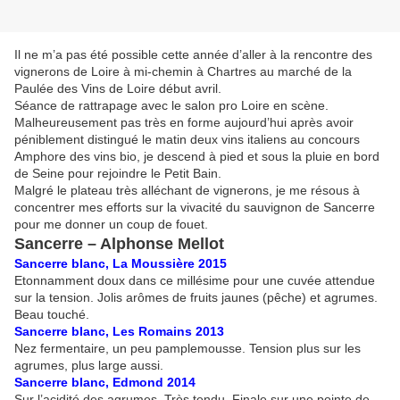
Il ne m’a pas été possible cette année d’aller à la rencontre des
vignerons de Loire à mi-chemin à Chartres au marché de la
Paulée des Vins de Loire début avril.
Séance de rattrapage avec le salon pro Loire en scène.
Malheureusement pas très en forme aujourd’hui après avoir
péniblement distingué le matin deux vins italiens au concours
Amphore des vins bio, je descend à pied et sous la pluie en bord
de Seine pour rejoindre le Petit Bain.
Malgré le plateau très alléchant de vignerons, je me résous à
concentrer mes efforts sur la vivacité du sauvignon de Sancerre
pour me donner un coup de fouet.
Sancerre – Alphonse Mellot
Sancerre blanc, La Moussière 2015
Etonnamment doux dans ce millésime pour une cuvée attendue
sur la tension. Jolis arômes de fruits jaunes (pêche) et agrumes.
Beau touché.
Sancerre blanc, Les Romains 2013
Nez fermentaire, un peu pamplemousse. Tension plus sur les
agrumes, plus large aussi.
Sancerre blanc, Edmond 2014
Sur l’acidité des agrumes. Très tendu. Finale sur une pointe de