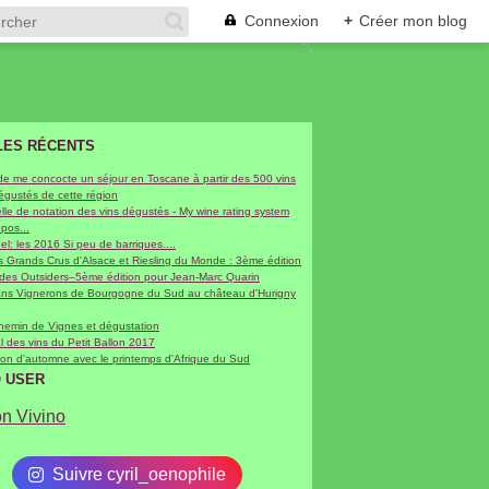
Connexion
+
Créer mon blog
LES RÉCENTS
de me concocte un séjour en Toscane à partir des 500 vins
dégustés de cette région
le de notation des vins dégustés - My wine rating system
epos...
hel: les 2016 Si peu de barriques....
 Grands Crus d'Alsace et Riesling du Monde : 3ème édition
 des Outsiders–5ème édition pour Jean-Marc Quarin
sans Vignerons de Bourgogne du Sud au château d'Hurigny
chemin de Vignes et dégustation
al des vins du Petit Ballon 2017
on d'automne avec le printemps d'Afrique du Sud
O USER
on Vivino
Suivre cyril_oenophile