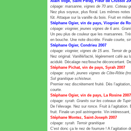
Alain Voge, Saint Péray, Fleur de Crussol 20
cépage: marsanne, vignes de 70 ans. Coteau gra
Nez plus soyeux, plus floral. Les mêmes notes 
fût. Attaque sur la vanille du bois. Fruit en mil
Stéphane Ogier, vin de pays, Viognier de
cépage: viognier, jeunes vignes de 6 ans. Gra
Un peu plus de couleur que les marsannes. Très 
en bouche. Une note discrète. Finale courte, si
Stéphane Ogier, Condrieu 2007
cépage: viognier, vignes de 15 ans. Terroir de g
Nez original. Vanillé/lacté, légèrement café au l
acidulé. Décalage nez/bouche déconcertant. De
Stéphane Pichat, vin de pays, Syrah 2007
cépage: syrah, jeunes vignes de Côte-Rôtie (tr
Sol granitique schisteux.
Premier nez discrètement fruité. Dès l’agitation,
courte.
Stéphane Ogier, vin de pays, La Rosine 
cépage: syrah. Granits sur les coteaux de T
De l’élevage. Nez sur ronce. Fruit à l’agitation.
fruit. Finale un poil astringente. Vin intéressant
Stéphane Montez, Saint-Joseph 2007
cépage: syrah. Terroir granitique
C’est donc ça le nez de fourrure ! A l’agitation