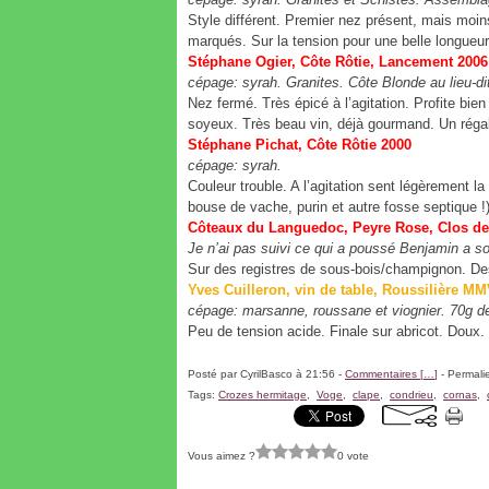
Style différent. Premier nez présent, mais moin
marqués. Sur la tension pour une belle longueur
Stéphane Ogier, Côte Rôtie, Lancement 
cépage: syrah. Granites. Côte Blonde au lieu
Nez fermé. Très épicé à l’agitation. Profite bien 
soyeux. Très beau vin, déjà gourmand. Un régal
Stéphane Pichat, Côte Rôtie 2000
cépage: syrah.
Couleur trouble. A l’agitation sent légèrement l
bouse de vache, purin et autre fosse septique !
Côteaux du Languedoc, Peyre Rose, Clos de
Je n’ai pas suivi ce qui a poussé Benjamin a sor
Sur des registres de sous-bois/champignon. Des
Yves Cuilleron, vin de table, Roussilière MM
cépage: marsanne, roussane et viognier. 70g de
Peu de tension acide. Finale sur abricot. Doux.
Posté par CyrilBasco à 21:56 -
Commentaires [
…
]
- Permalie
Tags:
Crozes hermitage
,
Voge
,
clape
,
condrieu
,
cornas
,
Vous aimez ?
0 vote