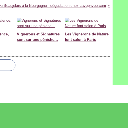
u Beaujolais à la Bourgogne - dégustation chez caveprivee.com
ence,
Vignerons et Signatures
Les Vignerons de Nature
sont sur une péniche…
font salon à Paris
il Canalblog
Top articles
Contact
Signaler un abus
C.G.U.
Cookies et donné