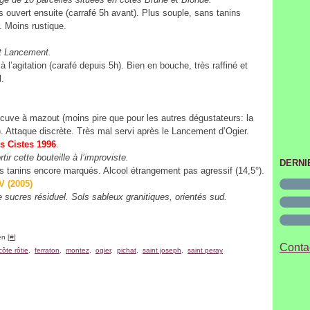
Janvi
s ouvert ensuite (carrafé 5h avant). Plus souple, sans tanins
. Moins rustique.
2006
-dit Lancement.
à l’agitation (carafé depuis 5h). Bien en bouche, très raffiné et
.
a cuve à mazout (moins pire que pour les autres dégustateurs: la
). Attaque discrète. Très mal servi après le Lancement d’Ogier.
s Cistes 1996
.
tir cette bouteille à l’improviste.
DERNI
 tanins encore marqués. Alcool étrangement pas agressif (14,5°).
V (2005)
 sucres résiduel. Sols sableux granitiques, orientés sud.
n [
#
]
Contac
côte rôtie
,
ferraton
,
montez
,
ogier
,
pichat
,
saint joseph
,
saint peray