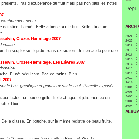
s présents. Pas d’exubérance du fruit mais pas non plus les notes
Depuis
s 2007
 et extrêmement pentu.
ARCHI
agitation. Fermé. Belle attaque sur le fruit. Belle structure.
e.
2026
hasselvin, Crozes-Hermitage 2007
2025
Juille
le domaine.
2019
Mars
on. En souplesse, liquide. Sans extraction. Un rien acide pour une
2017
Févri
2016
Nove
2015
Octo
Déce
asselvin, Crozes-Hermitage, Les Lièvres 2007
2014
Avril
Nove
Déce
(
le domaine.
2013
Mars
Octo
Nove
Déce
2012
Févri
Mai
Févri
Nove
Déce
(
uche. Plutôt séduisant. Pas de tanins. Bien.
2011
Avril
Octo
Nove
Déce
(
rtil 2007
2010
Mars
Août
Octo
Nove
Déce
sur le bas, granitique et graveleux sur le haut. Parcelle exposée
2009
Juin
Sept
Octo
Nove
Déce
(
2008
Mai
Juin
Juin
Octo
Nove
Déce
(
(
(
2007
Avril
Mai
Mai
Sept
Octo
Nove
Mai
(
(
(
(
eur lactée, un peu de grillé. Belle attaque et jolie montée en
2006
Mars
Avril
Avril
Juille
Sept
Octo
Janvi
Nove
(
(
rétro. Bien.
2004
Févri
Mars
Mars
Juin
Juille
Sept
Mai
Déce
(
(
Févri
Févri
Mai
Juin
Août
Avril
(
(
(
ALBUM
Janvi
Janvi
Avril
Mai
Juille
(
(
Mars
Avril
Juin
(
(
é. De la classe. En bouche, sur le même registre de beau fruité,
Févri
Mars
Mai
(
Janvi
Févri
Avril
(
Janvi
Mars
ge de 10 parcelles situées en côtes Brune et Blonde.
Févri