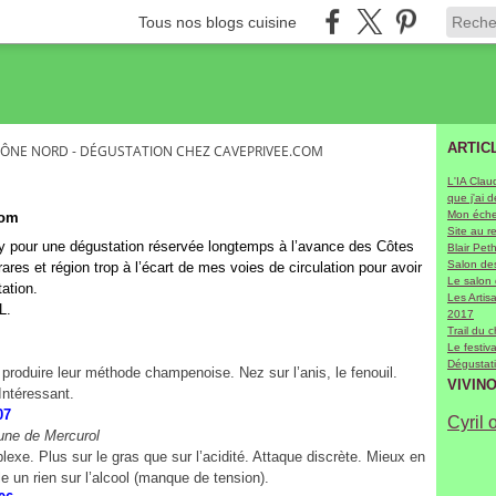
Tous nos blogs cuisine
ARTIC
ÔNE NORD - DÉGUSTATION CHEZ CAVEPRIVEE.COM
L'IA Clau
que j'ai 
Mon échel
com
Site au r
ety pour une dégustation réservée longtemps à l’avance des Côtes
Blair Pet
Salon des
ares et région trop à l’écart de mes voies de circulation pour avoir
Le salon
ation.
Les Arti
L.
2017
Trail du 
Le festiv
Dégustati
roduire leur méthode champenoise. Nez sur l’anis, le fenouil.
VIVIN
Intéressant.
 2007
Cyril 
mune de Mercurol
plexe. Plus sur le gras que sur l’acidité. Attaque discrète. Mieux en
e un rien sur l’alcool (manque de tension).