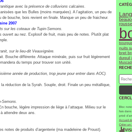
06
CATÉG
nitique avec la présence de colluvions calcaires
.
anisées que les Bulles (moins marquées). A l’agitation, un peu de
Lang
ieu de bouche, bois revient en finale. Manque un peu de fraicheur.
beaujo
 Rosine 2007
rousse
b
nits sur les coteaux de Tupin-Semons.
ouvert au nez. Explosif de fruit, mais peu de notes. Plutôt plat
mple.
bourgue
nuits 
ranit, sur le lieu-dit Veauvignère.
bret b
ait. Bouche différente. Attaque minérale, puis sur fruit légèrement
dureuil 
mandera du temps pour trouver son unité.
Muscad
RECH
oisième année de production, trop jeune pour entrer dans AOC).
 la réduction de la Syrah. Souple, droit. Finale un peu métallique,
2007
CERCL
upin-Semons.
 En bouche, légère impression de liège à l’attaque. Milieu sur le
Bloc note
fais dans
, à attendre deux ans.
privé d'a
Accueil d
Créer un
 des notes de produits d’argenterie (ma madeleine de Proust).
VIS