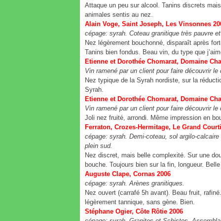
Attaque un peu sur alcool. Tanins discrets mai
animales sentis au nez.
Alain Voge, Saint Joseph, Les Vinsonne
cépage: syrah. Coteau granitique très pauvre
Nez légèrement bouchonné, disparaît après forte 
Tanins bien fondus. Beau vin, du type que j’aim
Etienne et Dorothée Chomarat, Domaine C
Vin ramené par un client pour faire découvrir 
Nez typique de la Syrah nordiste, sur la réducti
Syrah.
Etienne et Dorothée Chomarat, Domaine Ch
Vin ramené par un client pour faire découvrir 
Joli nez fruité, arrondi. Même impression en bo
Ferraton, Crozes-Hermitage, Le Grand Cou
cépage: syrah. Demi-coteau, sol argilo-calcaire 
plein sud.
Nez discret, mais belle complexité. Sur une douc
bouche. Toujours bien sur la fin, longueur. Belle 
Auguste Clape, Cornas 2006
cépage: syrah. Arènes granitiques.
Nez ouvert (carrafé 5h avant). Beau fruit, rafin
légèrement tannique, sans gène. Bien.
Stéphane Ogier, Côte Rôtie 2006
cépage: syrah. Granites et Schistes. Assembla