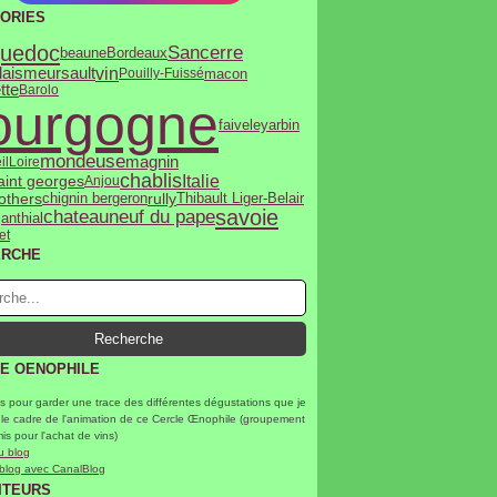
ORIES
uedoc
Sancerre
beaune
Bordeaux
vin
lais
meursault
macon
Pouilly-Fuissé
tte
Barolo
ourgogne
faiveley
arbin
mondeuse
magnin
il
Loire
chablis
Italie
saint georges
Anjou
rothers
rully
chignin bergeron
Thibault Liger-Belair
savoie
chateauneuf du pape
janthial
et
ERCHE
E OENOPHILE
s pour garder une trace des différentes dégustations que je
 le cadre de l'animation de ce Cercle Œnophile (groupement
mis pour l'achat de vins)
u blog
 blog avec CanalBlog
ITEURS