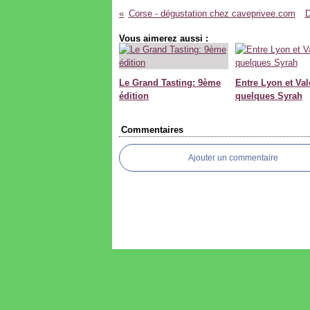
Corse - dégustation chez caveprivee.com
D
Vous aimerez aussi :
Le Grand Tasting: 9ème
Entre Lyon et Val
édition
quelques Syrah
Commentaires
Ajouter un commentaire
Voir le profil de
CyrilBasco
sur le porta