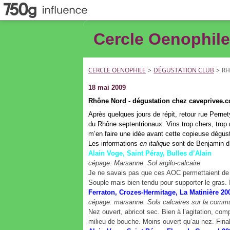
Cercle Oenophile
CERCLE OENOPHILE
>
DÉGUSTATION CLUB
>
RH
18 mai 2009
Rhône Nord - dégustation chez caveprivee.
Après quelques jours de répit, retour rue Pern
du Rhône septentrionaux. Vins trop chers, trop r
m’en faire une idée avant cette copieuse dégust
Les informations
en italique
sont de Benjamin d
Alain Voge, Saint Péray, Bulles d’Alain
cépage: Marsanne. Sol argilo-calcaire
Je ne savais pas que ces AOC permettaient de p
Souple mais bien tendu pour supporter le gras. 
Ferraton, Crozes-Hermitage, La Matinière
cépage: marsanne. Sols calcaires sur la com
Nez ouvert, abricot sec. Bien à l’agitation, com
milieu de bouche. Moins ouvert qu’au nez. Final