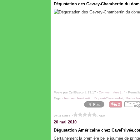
Dégustation des Gevrey-Chambertin du dom
Posté par CyrilBasco à 13:17 -
Commentaires [
…
]
- Permalie
Tags:
charmes chambertin
,
Dupont-Tisserandot
,
Mazis-cha
Vous aimez ?
0 vote
20 mai 2010
Dégustation Américaine chez CavePrivée.c
Certainement la première belle journée de print