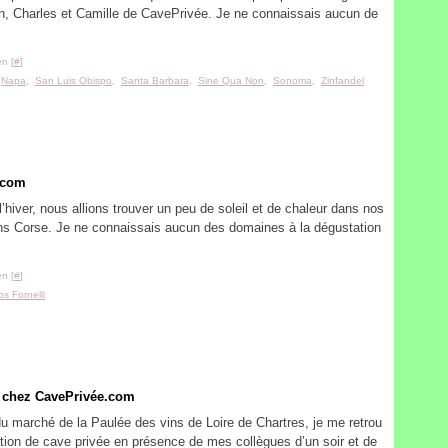
n, Charles et Camille de CavePrivée. Je ne connaissais aucun de
n [
#
]
,
Napa
,
San Luis Obispo
,
Santa Barbara
,
Sine Qua Non
,
Sonoma
,
Zinfandel
.com
l’hiver, nous allions trouver un peu de soleil et de chaleur dans nos
ins Corse. Je ne connaissais aucun des domaines à la dégustation
n [
#
]
os Fornelli
d chez CavePrivée.com
du marché de la Paulée des vins de Loire de Chartres, je me retrou
tation de cave privée en présence de mes collègues d’un soir et de