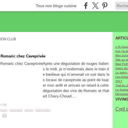
Tous nos blogs cuisine
ARTIC
ION CLUB
L'IA Clau
que j'ai 
Mon échel
 Romaric chez Caveprivée
Site au r
Après une dégustation de rouges Italien
Blair Pet
Salon des
s le midi, je m’endormais dans le train d
Le salon
e banlieue qui m’amenait ce soir dans le
Les Arti
s locaux de caveprivée au point de loup
2017
er mon arrêt et arrivais en retard à cette
Trail du 
Le festiv
dégustation des vins de Romaric et Hub
Dégustati
ert Chavy-Chouet....
VIVIN
n [
#
]
Cyril 
houet
,
pommard
,
volnay
,
Saint Aubin