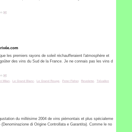
n [
#
]
privée.com
que les premiers rayons de soleil réchaufferaient l'atmosphère et
goûter des vins du Sud de la France. Je ne connais pas les vins d
n [
#
]
ri Milan
,
Le Grand Blanc
,
Le Grand Rouge
,
Peter Fisher
,
Revelette
,
Trévallon
ustation du millésime 2004 de vins piémontais et plus spécialeme
o (Denominazione di Origine Controllata e Garantita). Comme le no