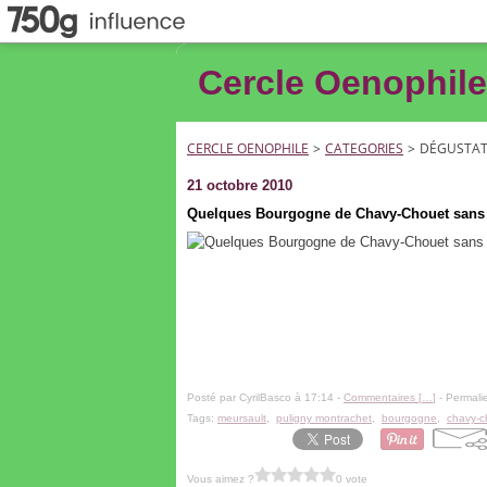
Cercle Oenophile
CERCLE OENOPHILE
>
CATEGORIES
>
DÉGUSTAT
21 octobre 2010
Quelques Bourgogne de Chavy-Chouet sans
Posté par CyrilBasco à 17:14 -
Commentaires [
…
]
- Permalie
Tags:
meursault
,
puligny montrachet
,
bourgogne
,
chavy-c
Vous aimez ?
0 vote