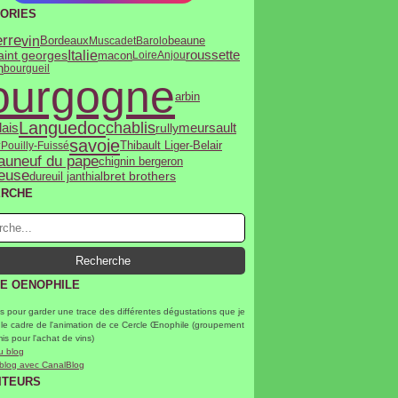
ORIES
rre
vin
Bordeaux
Muscadet
Barolo
beaune
Italie
saint georges
roussette
macon
Loire
Anjou
n
bourgueil
ourgogne
arbin
Languedoc
chablis
lais
rully
meursault
savoie
y
Pouilly-Fuissé
Thibault Liger-Belair
auneuf du pape
chignin bergeron
euse
bret brothers
dureuil janthial
ERCHE
E OENOPHILE
s pour garder une trace des différentes dégustations que je
 le cadre de l'animation de ce Cercle Œnophile (groupement
mis pour l'achat de vins)
u blog
 blog avec CanalBlog
ITEURS