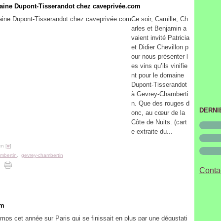
Janvi
aine Dupont-Tisserandot chez caveprivée.com
Ce soir, Camille, Ch
arles et Benjamin a
vaient invité Patricia
et Didier Chevillon p
our nous présenter l
es vins qu’ils vinifie
nt pour le domaine
Dupont-Tisserandot
à Gevrey-Chamberti
n. Que des rouges d
DERNI
onc, au cœur de la
Côte de Nuits. (cart
e extraite du...
n [
#
]
mbertin
,
gevrey-chambertin
Contac
om
emps cet année sur Paris qui se finissait en plus par une dégustati