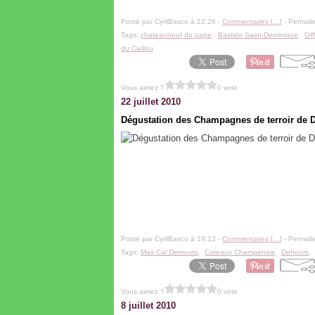
Posté par CyrilBasco à 22:26 -
Commentaires [
…
]
- Permalie
Tags:
chateauneuf du pape
,
Bastide Saint-Dominique
,
Dif
du Caillou
Vous aimez ?
0 vote
22 juillet 2010
Dégustation des Champagnes de terroir de 
Posté par CyrilBasco à 19:13 -
Commentaires [
…
]
- Permalie
Tags:
Mas Cal Demoura
,
Coteaux Champenois
,
Dehours
,
Vous aimez ?
0 vote
8 juillet 2010