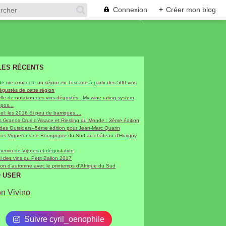
Connexion
+
Créer mon blog
LES RÉCENTS
de me concocte un séjour en Toscane à partir des 500 vins
dégustés de cette région
le de notation des vins dégustés - My wine rating system
epos...
hel: les 2016 Si peu de barriques....
 Grands Crus d'Alsace et Riesling du Monde : 3ème édition
 des Outsiders–5ème édition pour Jean-Marc Quarin
sans Vignerons de Bourgogne du Sud au château d'Hurigny
chemin de Vignes et dégustation
al des vins du Petit Ballon 2017
on d'automne avec le printemps d'Afrique du Sud
O USER
on Vivino
Suivre cyril_oenophile