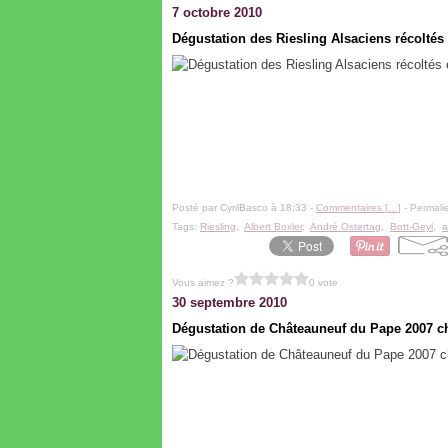
7 octobre 2010
Dégustation des Riesling Alsaciens récoltés
Posté par CyrilBasco à 18:33 -
Commentaires [
…
]
- Permalie
Tags:
Riesling
,
Albert Boxler
,
André Ostertag
,
Bott-Geyl
,
a
Vous aimez ?
0 vote
30 septembre 2010
Dégustation de Châteauneuf du Pape 2007 c