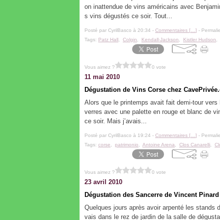
on inattendue de vins américains avec Benjami
s vins dégustés ce soir. Tout...
Posté par CyrilBasco à 20:34 -
Commentaires [
…
]
- Permalie
Tags:
Patz Hall
,
Colgin
,
Kendall-Jackson
,
Kistler Hudson
Vous aimez ?
0 vote
11 mai 2010
Dégustation de Vins Corse chez CavePrivée
Alors que le printemps avait fait demi-tour vers 
verres avec une palette en rouge et blanc de v
ce soir. Mais j’avais...
Posté par CyrilBasco à 19:24 -
Commentaires [
…
]
- Permalie
Tags:
corse
,
patrimonio
,
Antoine Arena
,
Clos Canarelli
,
Cl
Vous aimez ?
0 vote
23 avril 2010
Dégustation des Sancerre de Vincent Pinar
Quelques jours après avoir arpenté les stands 
vais dans le rez de jardin de la salle de dégus