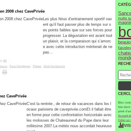
CATÉG
 en 2008 chez CavePrivée
Sance
nuits 
Les plus férus d’entrainement sportif sav
magni
ent qu’il faut passer plus de temps sur s
b
es points faibles que sur ses forces pour
progresser. La dégustation est avant tout
un plaisir, et la comparaison qui s’amorc
beaujo
e avec cette introduction mériterait de ne
faivele
pas...
chate
mond
n [
#
]
RECH
lsace
,
Paul Ginglinger
,
Pfister
,
Zind-Humbrecht
CERCL
hez CavePrivée
Bloc note
C’est la rentrée:, de retour de vacances dans les l
fais dans
ocaux parisiens de caveprivée.comEt il fallait être
privé d'a
en forme pour cette confrontation horizontale avec
Accueil d
les molosses de Chateauneuf du Pape dans leur
Créer un
VIS
millésime 2007.La météo nous accordait heureuse