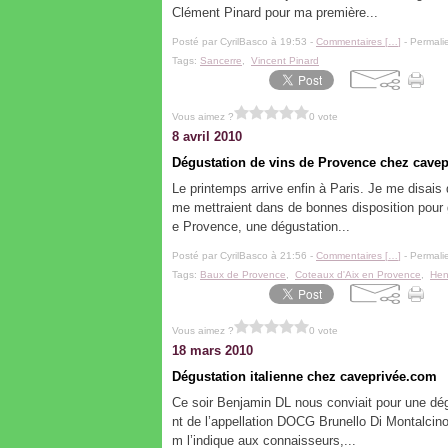
Clément Pinard pour ma première...
Posté par CyrilBasco à 19:53 -
Commentaires [
…
]
- Permalie
Tags:
Sancerre
,
Vincent Pinard
Vous aimez ?
0 vote
8 avril 2010
Dégustation de vins de Provence chez cave
Le printemps arrive enfin à Paris. Je me disais 
me mettraient dans de bonnes disposition pour 
e Provence, une dégustation...
Posté par CyrilBasco à 21:56 -
Commentaires [
…
]
- Permalie
Tags:
Baux de Provence
,
Coteaux d'Aix en Provence
,
Hen
Vous aimez ?
0 vote
18 mars 2010
Dégustation italienne chez caveprivée.com
Ce soir Benjamin DL nous conviait pour une dég
nt de l’appellation DOCG Brunello Di Montalcin
m l’indique aux connaisseurs,...