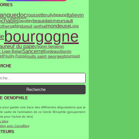
ORIES
anguedoc
Italie
vin
roussette
rully
beaune
chablis
n
beaujolais
meursault
faiveley
mondeuse
rothers
dureuil janthial
arbin
Loire
bourgogne
ie
auneuf du pape
chignin bergeron
Sancerre
 Liger-Belair
Bordeaux
Barolo
nuits saint georges
et
Pouilly-Fuissé
bourgueil
ERCHE
E OENOPHILE
s pour garder une trace des différentes dégustations que je
 le cadre de l'animation de ce Cercle Œnophile (groupement
mis pour l'achat de vins)
u blog
 blog avec CanalBlog
ITEURS