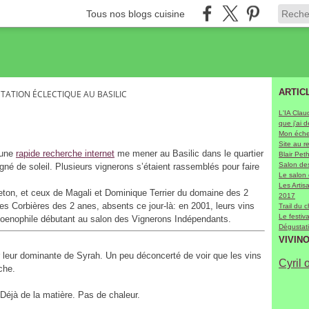
Tous nos blogs cuisine
ARTIC
TATION ÉCLECTIQUE AU BASILIC
L'IA Clau
que j'ai 
Mon échel
Site au r
 une
rapide recherche internet
me mener au Basilic dans le quartier
Blair Pet
Salon des
né de soleil. Plusieurs vignerons s’étaient rassemblés pour faire
Le salon
Les Arti
eton, et ceux de Magali et Dominique Terrier du domaine des 2
2017
les Corbières des 2 anes, absents ce jour-là: en 2001, leurs vins
Trail du 
Le festiv
’oenophile débutant au salon des Vignerons Indépendants.
Dégustati
VIVIN
r leur dominante de Syrah. Un peu déconcerté de voir que les vins
Cyril 
che.
. Déjà de la matière. Pas de chaleur.