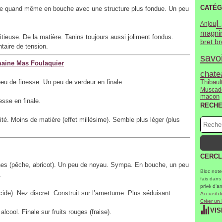
CATÉG
se quand même en bouche avec une structure plus fondue. Un peu
L
Anjou
magni
ieuse. De la matière. Tanins toujours aussi joliment fondus.
bret b
aire de tension.
savo
aine Mas Foulaquier
chate
u de finesse. Un peu de verdeur en finale.
Thibault
Muscad
macon
esse en finale.
RECH
ité. Moins de matière (effet millésime). Semble plus léger (plus
CERCL
aunes (pêche, abricot). Un peu de noyau. Sympa. En bouche, un peu
Bloc note
.
fais dans
privé d'a
acide). Nez discret. Construit sur l’amertume. Plus séduisant.
Accueil d
Créer un
VIS
cool. Finale sur fruits rouges (fraise).