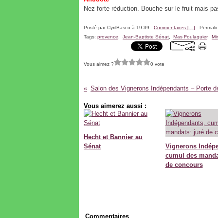
Nez forte réduction. Bouche sur le fruit mais pas
Posté par CyrilBasco à 19:39 -
Commentaires [
…
]
- Permalie
Tags:
provence
,
Jean-Baptiste Sénat
,
Mas Foulaquier
,
Mi
Vous aimez ?
0 vote
Vous aimerez aussi :
Hecht et Bannier au
Sénat
Vignerons Indép
cumul des mandat
de concours
Commentaires