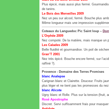
Plus épicé, mais aussi plus fermé. Gourmandi
de tanins.
Le Bois des Merveilles 2009
Nez un peu sur alcool, fermé. Bouche plus ambit
Même longueur mais une impression supplément
Coteaux du Languedoc Pic Saint loup –
Dom
L’Orphée 2009
Nez compoté. De la matière, mais manque un pe
Les Calades 2009
Belle fluidité et gourmandise. Un poil de sécher
Gran’T 2001
Nez très épicé. Bouche encore fermé, sur l’acid
raffiné ?).
Provence - Domaine des Terres Promises
blanc Analepse
Carignan blanc et Clairette. Douceur. Fruits j
plus léger et ne tient pas les promesses du nez
blanc Alicote
Ugny blanc et Rolle. Plus sur la tension (fruit, 
Rosé Apostrophe
Discret. Servi suffisamment frais pour masquer al
Antidote