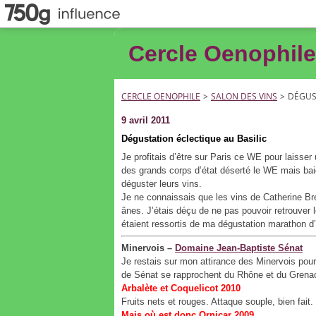
Cercle Oenophile
CERCLE OENOPHILE
>
SALON DES VINS
>
DÉGUS
9 avril 2011
Dégustation éclectique au Basilic
Je profitais d’être sur Paris ce WE pour laisser
des grands corps d’état déserté le WE mais baig
déguster leurs vins.
Je ne connaissais que les vins de Catherine Br
ânes. J’étais déçu de ne pas pouvoir retrouver 
étaient ressortis de ma dégustation marathon d
Minervois –
Domaine Jean-Baptiste Sénat
Je restais sur mon attirance des Minervois pou
de Sénat se rapprochent du Rhône et du Grena
Arbalète et Coquelicot 2010
Fruits nets et rouges. Attaque souple, bien fait
Mais où est donc Ornicar 2009