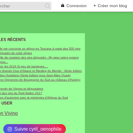
Connexion
+
Créer mon blog
LES RÉCENTS
de me concocte un séjour en Toscane à partir des 500 vins
dégustés de cette région
le de notation des vins dégustés - My wine rating system
epos...
hel: les 2016 Si peu de barriques....
 Grands Crus d'Alsace et Riesling du Monde : 3ème édition
 des Outsiders–5ème édition pour Jean-Marc Quarin
sans Vignerons de Bourgogne du Sud au château d'Hurigny
chemin de Vignes et dégustation
al des vins du Petit Ballon 2017
on d'automne avec le printemps d'Afrique du Sud
O USER
on Vivino
Suivre cyril_oenophile