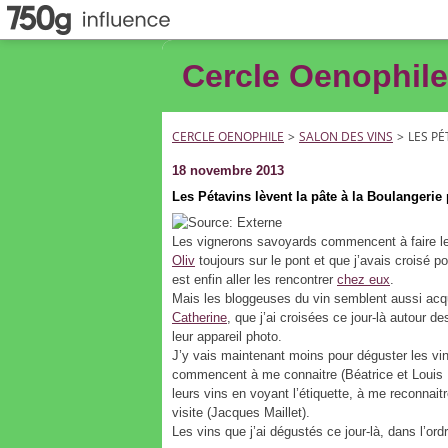
Cercle Oenophile
CERCLE OENOPHILE
>
SALON DES VINS
>
LES PÉ
18 novembre 2013
Les Pétavins lèvent la pâte à la Boulangerie
Les vignerons savoyards commencent à faire leur
Oliv
toujours sur le pont et que j’avais croisé po
est enfin aller les rencontrer
chez eux
.
Mais les bloggeuses du vin semblent aussi acq
Catherine
, que j’ai croisées ce jour-là autour d
leur appareil photo.
J’y vais maintenant moins pour déguster les vi
commencent à me connaitre (Béatrice et Louis M
leurs vins en voyant l’étiquette, à me reconnait
visite (Jacques Maillet).
Les vins que j’ai dégustés ce jour-là, dans l’ord