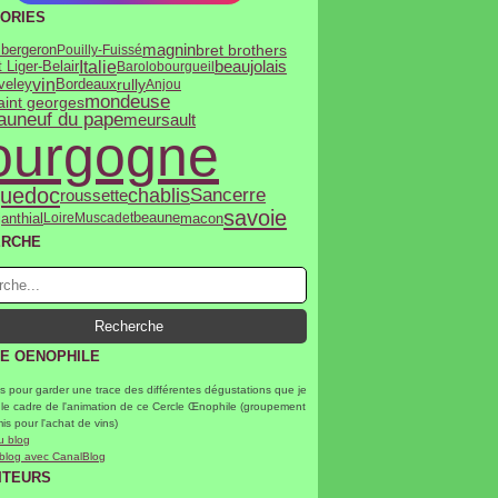
ORIES
magnin
bret brothers
 bergeron
Pouilly-Fuissé
Italie
beaujolais
 Liger-Belair
Barolo
bourgueil
vin
rully
iveley
Bordeaux
Anjou
mondeuse
saint georges
auneuf du pape
meursault
ourgogne
uedoc
chablis
Sancerre
roussette
savoie
janthial
macon
Loire
Muscadet
beaune
ERCHE
E OENOPHILE
s pour garder une trace des différentes dégustations que je
 le cadre de l'animation de ce Cercle Œnophile (groupement
mis pour l'achat de vins)
u blog
 blog avec CanalBlog
ITEURS