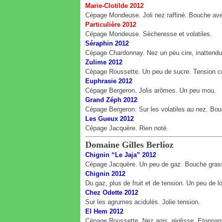
Marie-Clotilde 2012
Cépage Mondeuse. Joli nez raffiné. Bouche avec 
Particulière 2012
Cépage Mondeuse. Sècheresse et volatiles.
Séraphin 2012
Cépage Chardonnay. Nez un peu cire, inattendu s
Zulime 2012
Cépage Roussette. Un peu de sucre. Tension co
Euphrasie 2012
Cépage Bergeron. Jolis arômes. Un peu mou.
Grand Zéph 2012
Cépage Bergeron. Sur les volatiles au nez. Bou
Les Gueux 2012
Cépage Jacquère. Rien noté.
Domaine Gilles Berlioz
Chignin “Le Jaja” 2012
Cépage Jacquère. Un peu de gaz. Bouche gras
Chignin 2012
Du gaz, plus de fruit et de tension. Un peu de l
Chez Odette 2012
Sur les agrumes acidulés. Jolie tension.
El Hem 2012
Cépage Roussette. Nez anis, réglisse. Etonnant.