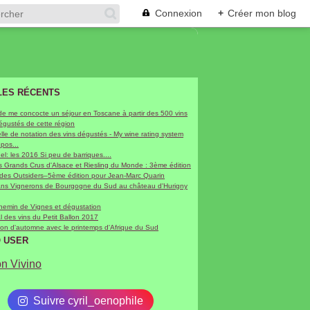
Connexion
+
Créer mon blog
LES RÉCENTS
de me concocte un séjour en Toscane à partir des 500 vins
dégustés de cette région
le de notation des vins dégustés - My wine rating system
epos...
hel: les 2016 Si peu de barriques....
 Grands Crus d'Alsace et Riesling du Monde : 3ème édition
 des Outsiders–5ème édition pour Jean-Marc Quarin
sans Vignerons de Bourgogne du Sud au château d'Hurigny
chemin de Vignes et dégustation
al des vins du Petit Ballon 2017
on d'automne avec le printemps d'Afrique du Sud
O USER
on Vivino
Suivre cyril_oenophile