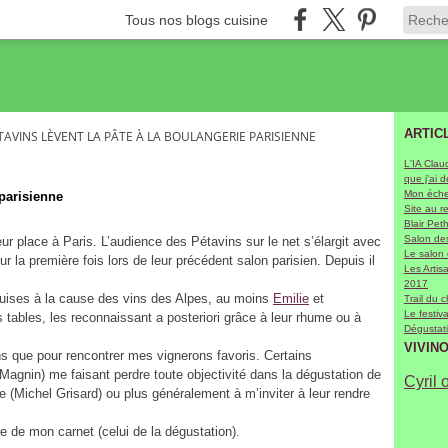
Tous nos blogs cuisine
ARTIC
TAVINS LÈVENT LA PÂTE À LA BOULANGERIE PARISIENNE
L'IA Clau
que j'ai 
Mon échel
 parisienne
Site au r
Blair Pet
Salon des
 place à Paris. L’audience des Pétavins sur le net s’élargit avec
Le salon
ur la première fois lors de leur précédent salon parisien. Depuis il
Les Arti
2017
uises à la cause des vins des Alpes, au moins
Emilie
et
Trail du 
Le festiv
es tables, les reconnaissant a posteriori grâce à leur rhume ou à
Dégustati
VIVIN
ns que pour rencontrer mes vignerons favoris. Certains
agnin) me faisant perdre toute objectivité dans la dégustation de
Cyril 
re (Michel Grisard) ou plus généralement à m’inviter à leur rendre
re de mon carnet (celui de la dégustation).