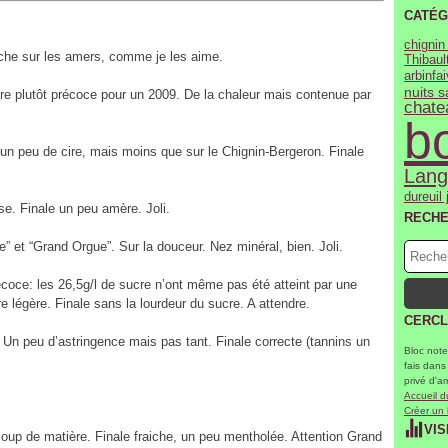
CATÉG
chignin
che sur les amers, comme je les aime.
Thibault
arbin
fa
nuits 
e plutôt précoce pour un 2009. De la chaleur mais contenue par
chate
b
 un peu de cire, mais moins que sur le Chignin-Bergeron. Finale
Lang
dureuil 
se. Finale un peu amère. Joli.
RECH
 et “Grand Orgue”. Sur la douceur. Nez minéral, bien. Joli.
oce: les 26,5g/l de sucre n’ont même pas été atteint par une
 légère. Finale sans la lourdeur du sucre. A attendre.
CERCL
. Un peu d’astringence mais pas tant. Finale correcte (tannins un
Bloc note
fais dans
privé d'a
Accueil d
Créer un
VIS
oup de matière. Finale fraiche, un peu mentholée. Attention Grand