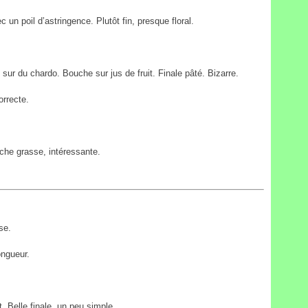
un poil d’astringence. Plutôt fin, presque floral.
ur du chardo. Bouche sur jus de fruit. Finale pâté. Bizarre.
rrecte.
che grasse, intéressante.
se.
ongueur.
 Belle finale, un peu simple.