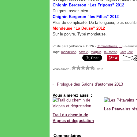
Chignin Bergeron “Les Fripons” 2012
Du gras, assez bien.
Chignin Bergeron “les Filles” 2012
Plus de complexité. De la longueur, plus équilib
Mondeuse “La Deuse” 2012
Sur le poivre. Typé mondeuse.
Posté par CyrilBasco à 12:26 -
Commentaires [
…
]
- Permalie
Tags:
mondeuse
,
savoie
,
magnin
,
roussette
,
Jacquère
Vous aimez ?
0 vote
Prologue des Salons d’automne 2013
Vous aimerez aussi :
Les Pétavains rés
Trail du chemin de
Vignes et dégustation
Commentaires