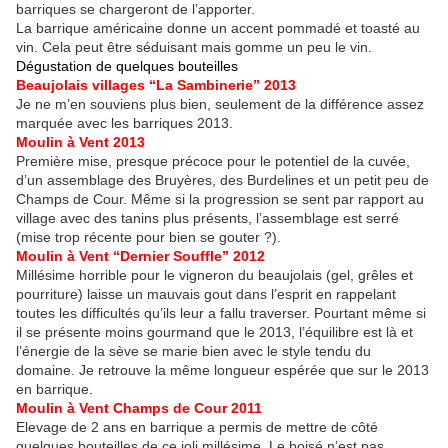
barriques se chargeront de l’apporter.
La barrique américaine donne un accent pommadé et toasté au
vin. Cela peut être séduisant mais gomme un peu le vin.
Dégustation de quelques bouteilles
Beaujolais villages “La Sambinerie” 2013
Je ne m’en souviens plus bien, seulement de la différence assez
marquée avec les barriques 2013.
Moulin à Vent 2013
Première mise, presque précoce pour le potentiel de la cuvée,
d’un assemblage des Bruyères, des Burdelines et un petit peu de
Champs de Cour. Même si la progression se sent par rapport au
village avec des tanins plus présents, l’assemblage est serré
(mise trop récente pour bien se gouter ?).
Moulin à Vent “Dernier Souffle” 2012
Millésime horrible pour le vigneron du beaujolais (gel, grêles et
pourriture) laisse un mauvais gout dans l’esprit en rappelant
toutes les difficultés qu’ils leur a fallu traverser. Pourtant même si
il se présente moins gourmand que le 2013, l’équilibre est là et
l’énergie de la sève se marie bien avec le style tendu du
domaine. Je retrouve la même longueur espérée que sur le 2013
en barrique.
Moulin à Vent Champs de Cour 2011
Elevage de 2 ans en barrique a permis de mettre de côté
quelques bouteilles de ce joli millésime. Le boisé n’est pas