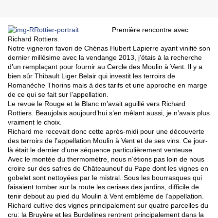
Première rencontre avec
Richard Rottiers
.
Notre vigneron favori de Chénas Hubert Lapierre ayant vinifié son
dernier millésime avec la vendange 2013, j’étais à la recherche
d’un remplaçant pour fournir au Cercle des Moulin à Vent. Il y a
bien sûr Thibault Liger Belair qui investit les terroirs de
Romanèche Thorins mais à des tarifs et une approche en marge
de ce qui se fait sur l’appellation.
Le
revue le Rouge et le Blanc
m’avait aguillé vers Richard
Rottiers.
Beaujolais aoujourd’hui
s’en mêlant aussi, je n’avais plus
vraiment le choix.
Richard me recevait donc cette après-midi pour une découverte
des terroirs de l’appellation Moulin à Vent et de ses vins. Ce jour-
là était le dernier d’une séquence particulièrement venteuse.
Avec le montée du thermomètre, nous n’étions pas loin de nous
croire sur des safres de Châteauneuf du Pape dont les vignes en
gobelet sont nettoyées par le mistral. Sous les bourrasques qui
faisaient tomber sur la route les cerises des jardins, difficile de
tenir debout au pied du Moulin à Vent emblème de l’appellation.
Richard cultive des vignes principalement sur quatre parcelles du
cru: la Bruyère et les Burdelines rentrent principalement dans la