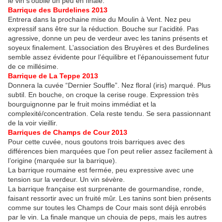
le vin s’oublie un peu en finale.
Barrique des Burdelines 2013
Entrera dans la prochaine mise du Moulin à Vent. Nez peu
expressif sans être sur la réduction. Bouche sur l’acidité. Pas
agressive, donne un peu de verdeur avec les tanins présents et
soyeux finalement. L’association des Bruyères et des Burdelines
semble assez évidente pour l’équilibre et l’épanouissement futur
de ce millésime.
Barrique de La Teppe 2013
Donnera la cuvée “Dernier Souffle”. Nez floral (iris) marqué. Plus
subtil. En bouche, on croque la cerise rouge. Expression très
bourguignonne par le fruit moins immédiat et la
complexité/concentration. Cela reste tendu. Se sera passionnant
de la voir vieillir.
Barriques de Champs de Cour 2013
Pour cette cuvée, nous goutons trois barriques avec des
différences bien marquées que l’on peut relier assez facilement à
l’origine (marquée sur la barrique).
La barrique roumaine est fermée, peu expressive avec une
tension sur la verdeur. Un vin sévère.
La barrique française est surprenante de gourmandise, ronde,
faisant ressortir avec un fruité mûr. Les tanins sont bien présents
comme sur toutes les Champs de Cour mais sont déjà enrobés
par le vin. La finale manque un chouia de peps, mais les autres