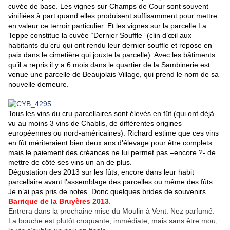
cuvée de base. Les vignes sur Champs de Cour sont souvent
vinifiées à part quand elles produisent suffisamment pour mettre
en valeur ce terroir particulier. Et les vignes sur la parcelle La
Teppe constitue la cuvée “Dernier Souffle” (clin d’œil aux
habitants du cru qui ont rendu leur dernier souffle et repose en
paix dans le cimetière qui jouxte la parcelle). Avec les bâtiments
qu’il a repris il y a 6 mois dans le quartier de la Sambinerie est
venue une parcelle de Beaujolais Village, qui prend le nom de sa
nouvelle demeure.
Tous les vins du cru parcellaires sont élevés en fût (qui ont déjà
vu au moins 3 vins de Chablis, de différentes origines
européennes ou nord-américaines). Richard estime que ces vins
en fût mériteraient bien deux ans d’élevage pour être complets
mais le paiement des créances ne lui permet pas –encore ?- de
mettre de côté ses vins un an de plus.
Dégustation des 2013 sur les fûts, encore dans leur habit
parcellaire avant l’assemblage des parcelles ou même des fûts.
Je n’ai pas pris de notes. Donc quelques brides de souvenirs.
Barrique de la Bruyères 2013
.
Entrera dans la prochaine mise du Moulin à Vent. Nez parfumé.
La bouche est plutôt croquante, immédiate, mais sans être mou,