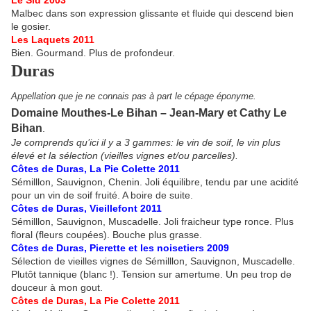
Le Sid 2003
Malbec dans son expression glissante et fluide qui descend bien
le gosier.
Les Laquets 2011
Bien. Gourmand. Plus de profondeur.
Duras
Appellation que je ne connais pas à part le cépage éponyme.
Domaine Mouthes-Le Bihan – Jean-Mary et Cathy Le
Bihan
.
Je comprends qu’ici il y a 3 gammes: le vin de soif, le vin plus
élevé et la sélection (vieilles vignes et/ou parcelles).
Côtes de Duras, La Pie Colette 2011
Sémilllon, Sauvignon, Chenin. Joli équilibre, tendu par une acidité
pour un vin de soif fruité. A boire de suite.
Côtes de Duras, Vieillefont 2011
Sémilllon, Sauvignon, Muscadelle. Joli fraicheur type ronce. Plus
floral (fleurs coupées). Bouche plus grasse.
Côtes de Duras, Pierette et les noisetiers 2009
Sélection de vieilles vignes de Sémilllon, Sauvignon, Muscadelle.
Plutôt tannique (blanc !). Tension sur amertume. Un peu trop de
douceur à mon gout.
Côtes de Duras, La Pie Colette 2011