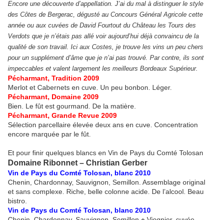
Encore une découverte d’appellation. J’ai du mal à distinguer le style
des Côtes de Bergerac, dégusté au Concours Général Agricole cette
année ou aux cuvées de David Fourtout du Château les Tours des
Verdots que je n’étais pas allé voir aujourd’hui déjà convaincu de la
qualité de son travail. Ici aux Costes, je trouve les vins un peu chers
pour un supplément d’âme que je n’ai pas trouvé. Par contre, ils sont
impeccables et valent largement les meilleurs Bordeaux Supérieur.
Pécharmant, Tradition 2009
Merlot et Cabernets en cuve. Un peu bonbon. Léger.
Pécharmant, Domaine 2009
Bien. Le fût est gourmand. De la matière.
Pécharmant, Grande Revue 2009
Sélection parcellaire élevée deux ans en cuve. Concentration
encore marquée par le fût.
Et pour finir quelques blancs en Vin de Pays du Comté Tolosan
Domaine Ribonnet – Christian Gerber
Vin de Pays du Comté Tolosan, blanc 2010
Chenin, Chardonnay, Sauvignon, Semillon. Assemblage original
et sans complexe. Riche, belle colonne acide. De l’alcool. Beau
bistro.
Vin de Pays du Comté Tolosan, blanc 2010
Chenin, Chardonnay, Sauvignon, Semillon + Viognier, cuvée